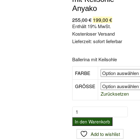
Anyako
255,00
€
Ursprünglicher
199,00
€
Aktueller
Preis
Preis
Enthält 19% MwSt.
war:
ist:
Kostenloser Versand
255,00 €
199,00 €.
Lieferzeit: sofort lieferbar
Ballerina mit Keilsohle
FARBE
GRÖSSE
Zurücksetzen
Arche
Ballerina
In den Warenkorb
mit
Keilsohle
Add to wishlist
Anyako