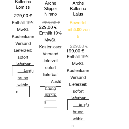
Ballerina
Arche
Arche
Lomiss
Slipper
Ballerina
Nirano
Laius
279,00
€
285,00
€
Ursprünglicher
Aktueller
Enthält 19%
Bewertet
Preis
Preis
229,00
€
MwSt.
mit
5.00
von
war:
ist:
Enthält 19%
285,00 €
229,00 €.
Kostenloser
5
MwSt.
Versand
229,00
€
Ursprünglicher
Aktueller
Kostenloser
Lieferzeit:
Preis
Preis
199,00
€
Versand
war:
ist:
Enthält 19%
sofort
229,00 €
199,00 €.
Lieferzeit:
MwSt.
lieferbar
sofort
Kostenloser
Ausfü
lieferbar
Versand
hrung
Ausfü
Lieferzeit:
wähle
hrung
sofort
Dieses
n
wähle
lieferbar
Produkt
Dieses
n
weist
Ausfü
Produkt
mehrere
hrung
weist
Varianten
wähle
mehrere
Dieses
auf.
n