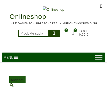
Skip
Top
to
Me
content
Onlineshop
IHRE DAMENSCHUHGESCHÄFTE IN MÜNCHEN-SCHWABING
0
0
Total
Suchen
0,00 €
nach:
MENU
Angebot!