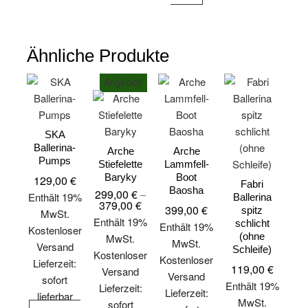
Varianten
Produkt
Die
auf.
weist
Optionen
Die
mehrere
können
Optionen
Ähnliche Produkte
Varianten
auf
können
auf.
der
Angebot!
auf
Die
Produktseite
der
Optionen
gewählt
Produktseite
können
werden
gewählt
SKA
auf
werden
Ballerina-
Arche
Arche
der
Pumps
Stiefelette
Lammfell-
Produktseite
Baryky
Boot
129,00
€
Fabri
gewählt
Baosha
299,00
€
–
Enthält 19%
Ballerina
379,00
€
Preisspanne:
werden
399,00
€
spitz
MwSt.
299,00 €
Enthält 19%
schlicht
bis
Enthält 19%
Kostenloser
379,00 €
(ohne
MwSt.
MwSt.
Versand
Schleife)
Kostenloser
Kostenloser
Lieferzeit:
119,00
€
Versand
Versand
sofort
Enthält 19%
Lieferzeit:
Lieferzeit:
lieferbar
MwSt.
sofort