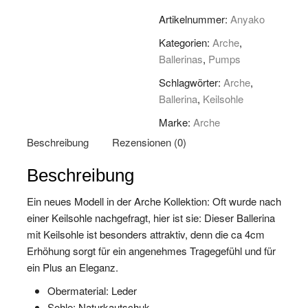
Menge
Artikelnummer:
Anyako
Kategorien:
Arche
,
Ballerinas
,
Pumps
Schlagwörter:
Arche
,
Ballerina
,
Keilsohle
Marke:
Arche
Beschreibung
Rezensionen (0)
Beschreibung
Ein neues Modell in der Arche Kollektion: Oft wurde nach
einer Keilsohle nachgefragt, hier ist sie: Dieser Ballerina
mit Keilsohle ist besonders attraktiv, denn die ca 4cm
Erhöhung sorgt für ein angenehmes Tragegefühl und für
ein Plus an Eleganz.
Obermaterial: Leder
Sohle: Naturkautschuk