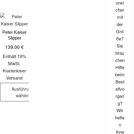
unsi
cher
mit
der
Grö
Peter Kaiser
ße?
Slipper
Sie
139,00
€
brau
Enthält 19%
chen
MwSt.
Hilfe
Kostenloser
beim
Versand
Best
ellvo
Ausführung
wählen
rgan
g?
Dieses
Wir
Produkt
helfe
weist
n
mehrere
Ihne
Varianten