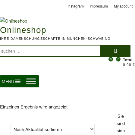
Skip
Instagram
Impressum
My account
to
content
Onlineshop
IHRE DAMENSCHUHGESCHÄFTE IN MÜNCHEN-SCHWABING
Suchen
nach:
0
0
Total
0,00 €
MENU
Einzelnes Ergebnis wird angezeigt
Sie
sind
sich