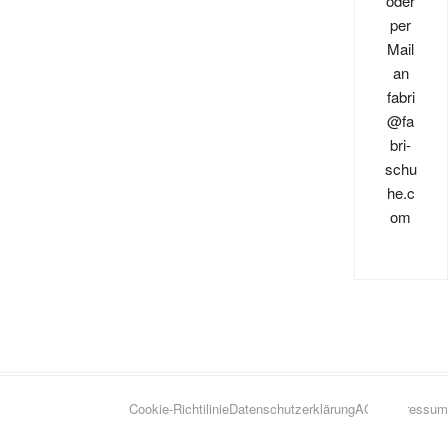
oder
per
Mail
an
fabri
@fa
bri-
schu
he.c
om
Go
Cookie-Richtilinie
Datenschutzerklärung
AGB
Impressum
to