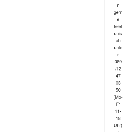
n
auf.
gern
Die
e
Optionen
telef
können
onis
auf
ch
der
unte
Produktseite
r
gewählt
089
werden
/12
47
03
50
(Mo-
Fr
11-
18
Uhr)