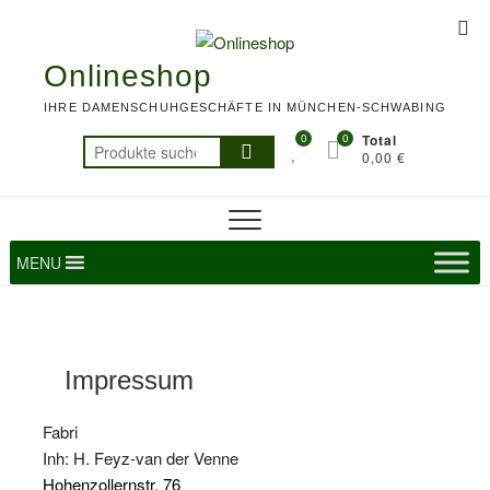
Skip
Top
to
Me
content
Onlineshop
IHRE DAMENSCHUHGESCHÄFTE IN MÜNCHEN-SCHWABING
0
0
Total
Suchen
0,00 €
nach:
MENU
Impressum
Fabri
Inh: H. Feyz-van der Venne
Hohenzollernstr. 76