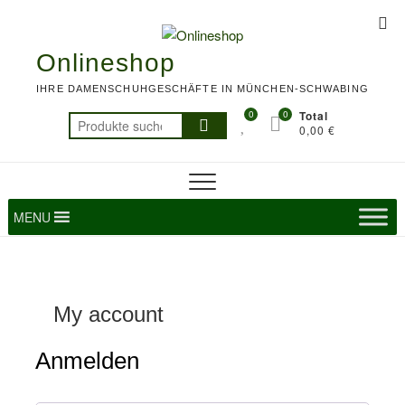
Skip
Top
to
Me
content
Onlineshop
IHRE DAMENSCHUHGESCHÄFTE IN MÜNCHEN-SCHWABING
0
0
Total
Suchen
0,00 €
nach:
MENU
My account
Anmelden