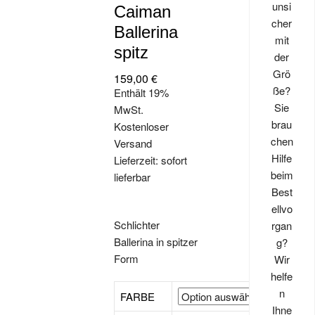
unsi
Caiman
cher
Ballerina
mit
spitz
der
Grö
159,00
€
ße?
Enthält 19%
Sie
MwSt.
brau
Kostenloser
chen
Versand
Hilfe
Lieferzeit: sofort
beim
lieferbar
Best
ellvo
Schlichter
rgan
Ballerina in spitzer
g?
Form
Wir
helfe
n
FARBE
Ihne