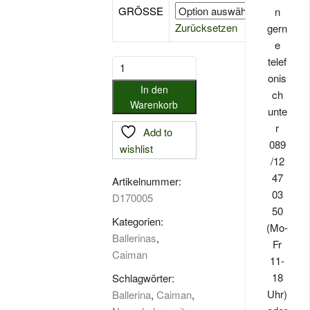
GRÖSSE
n
Zurücksetzen
gern
e
telef
Caiman
onis
Ballerina
In den
ch
spitz
Warenkorb
unte
Menge
r
Add to
089
wishlist
/12
47
Artikelnummer:
03
D170005
50
Kategorien:
(Mo-
Ballerinas
,
Fr
Caiman
11-
18
Schlagwörter:
Uhr)
Ballerina
,
Caiman
,