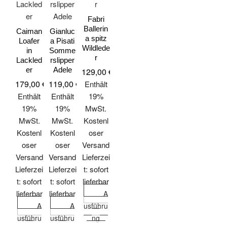
Fabri
Ballerin
Caiman
Gianluc
a spitz
Loafer
a Pisati
Wildlede
in
Somme
r
Lackled
rslipper
er
Adele
129,00
€
179,00
€
119,00
€
Enthält
Enthält
Enthält
19%
19%
19%
MwSt.
MwSt.
MwSt.
Kostenl
Kostenl
Kostenl
oser
oser
oser
Versand
Versand
Versand
Lieferzei
Lieferzei
Lieferzei
t: sofort
t: sofort
t: sofort
lieferbar
lieferbar
lieferbar
A
A
A
usführu
usführu
usführu
ng