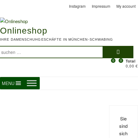
Skip
Instagram
Impressum
My account
to
content
Onlineshop
IHRE DAMENSCHUHGESCHÄFTE IN MÜNCHEN-SCHWABING
Suchen
nach:
0
0
Total
0,00 €
MENU
Sie
sind
sich