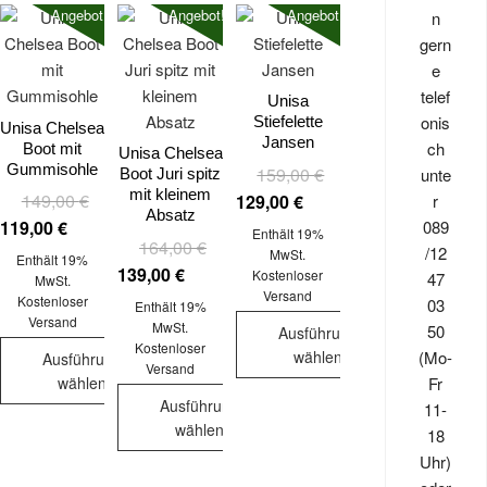
Angebot!
Angebot!
Angebot!
n
Varianten
Varianten
mehrere
gern
auf.
auf.
Varianten
e
Die
Die
auf.
telef
Optionen
Optionen
Die
Unisa
onis
Stiefelette
können
können
Optionen
Unisa Chelsea
Jansen
ch
Boot mit
auf
auf
können
Unisa Chelsea
Gummisohle
Ursprünglicher
Aktueller
159,00
€
unte
Boot Juri spitz
der
der
auf
mit kleinem
Ursprünglicher
Aktueller
Preis
Preis
149,00
€
r
129,00
€
Produktseite
Produktseite
der
Absatz
Preis
Preis
war:
ist:
089
119,00
€
gewählt
gewählt
Produktseite
Enthält 19%
Ursprünglicher
Aktueller
164,00
€
war:
ist:
159,00 €
129,00 €.
/12
MwSt.
werden
werden
gewählt
Enthält 19%
Preis
Preis
139,00
€
149,00 €
119,00 €.
Kostenloser
47
MwSt.
werden
war:
ist:
Versand
Kostenloser
03
Enthält 19%
164,00 €
139,00 €.
Versand
MwSt.
50
Ausführung
Kostenloser
(Mo-
wählen
Ausführung
Versand
Fr
wählen
Dieses
Ausführung
11-
Dieses
Produkt
wählen
18
Produkt
weist
Uhr)
Dieses
weist
mehrere