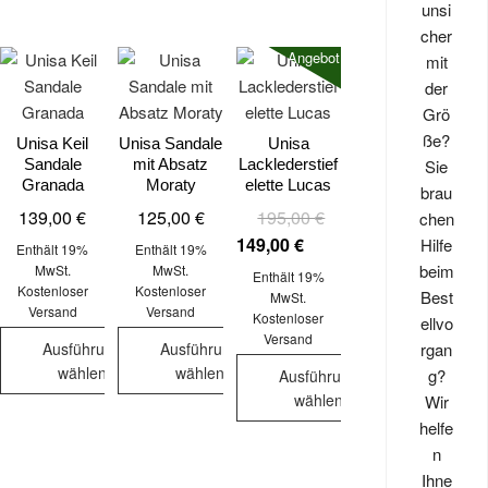
unsi
cher
Angebot!
mit
der
Grö
ße?
Unisa Keil
Unisa Sandale
Unisa
Sie
Sandale
mit Absatz
Lacklederstief
Granada
Moraty
elette Lucas
brau
Ursprünglicher
Aktueller
139,00
€
125,00
€
195,00
€
chen
Preis
Preis
149,00
€
Hilfe
Enthält 19%
Enthält 19%
war:
ist:
beim
MwSt.
MwSt.
Enthält 19%
Kostenloser
Kostenloser
195,00 €
149,00 €.
Best
MwSt.
Versand
Versand
Kostenloser
ellvo
Versand
rgan
Ausführung
Ausführung
wählen
wählen
g?
Ausführung
wählen
Wir
Dieses
Dieses
helfe
Produkt
Produkt
Dieses
n
weist
weist
Produkt
Ihne
mehrere
mehrere
weist