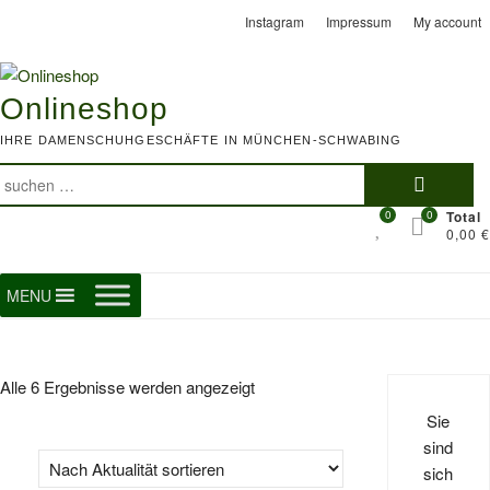
Skip
Instagram
Impressum
My account
to
content
Onlineshop
IHRE DAMENSCHUHGESCHÄFTE IN MÜNCHEN-SCHWABING
Suchen
nach:
0
0
Total
0,00 €
MENU
Nach
Alle 6 Ergebnisse werden angezeigt
Aktualität
Sie
sortiert
sind
sich