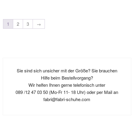
werden
Produkt
mehrere
weist
weist
Varianten
mehrere
mehrere
auf.
Varianten
1
2
3
→
Varianten
Die
auf.
auf.
Optionen
Die
Die
können
Optionen
Optionen
auf
können
können
der
auf
auf
Produktseite
der
der
Sie sind sich unsicher mit der Größe? Sie brauchen
gewählt
Produktseit
Produktseite
Hilfe beim Bestellvorgang?
werden
gewählt
gewählt
Wir helfen Ihnen gerne telefonisch unter
werden
werden
089 /12 47 03 50 (Mo-Fr 11- 18 Uhr) oder per Mail an
fabri@fabri-schuhe.com