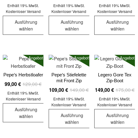
P
P
auf
können
auf
Enthält 19% MwSt.
Enthält 19% MwSt.
Enthält 19% MwSt.
w
is
der
auf
der
Kostenloser Versand
Kostenloser Versand
Kostenloser Versand
2
1
Produktseite
der
Produktseit
Ausführung
Ausführung
Ausführung
gewählt
Produktseite
gewählt
wählen
wählen
wählen
werden
gewählt
werden
Dieses
Dieses
Dieses
werden
Produkt
Produkt
Produkt
weist
weist
weist
Angebot!
Angebot!
Angebot!
mehrere
mehrere
mehrere
Varianten
Varianten
Varianten
auf.
auf.
auf.
Pepe‘s Herbstloafer
Pepe‘s Stiefelette
Legero Gore Tex
mit Front Zip
Zip-Boot
Die
Die
Die
Ursprünglicher
Aktueller
99,00
€
129,00
€
Ursprünglicher
Aktueller
U
A
109,00
€
149,00
€
149,00
€
175,00
€
Optionen
Optionen
Optionen
Preis
Preis
Enthält 19% MwSt.
Preis
Preis
P
P
können
können
können
war:
ist:
Kostenloser Versand
Enthält 19% MwSt.
Enthält 19% MwSt.
war:
ist:
w
is
auf
auf
auf
Kostenloser Versand
Kostenloser Versand
129,00 €
99,00 €.
Ausführung
149,00 €
109,00 €.
1
1
der
der
der
Ausführung
Ausführung
wählen
Produktseite
Produktseite
Produktseit
wählen
wählen
Dieses
gewählt
gewählt
gewählt
Dieses
Dieses
Produkt
werden
werden
werden