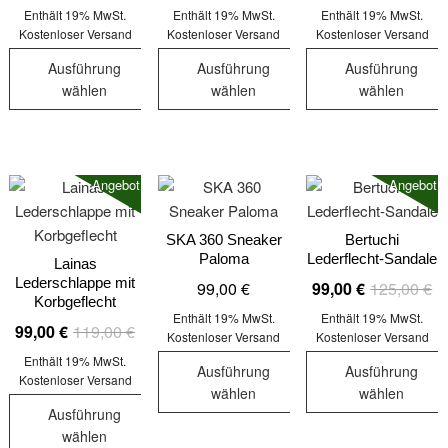
49
können
können
können
Enthält 19% MwSt.
Enthält 19% MwSt.
Enthält 19% MwSt.
bi
auf
auf
auf
Kostenloser Versand
Kostenloser Versand
Kostenloser Versand
69
der
der
der
Ausführung
Ausführung
Ausführung
Produktseite
Produktseite
Produktseit
wählen
wählen
wählen
gewählt
gewählt
gewählt
Dieses
Dieses
Dieses
werden
werden
werden
Produkt
Produkt
Produkt
weist
weist
weist
Angebot!
Angebot!
mehrere
mehrere
mehrere
Varianten
Varianten
Varianten
auf.
auf.
auf.
SKA 360 Sneaker
Bertuchi
Paloma
Lederflecht-Sandale
Die
Die
Die
Lainas
Lederschlappe mit
Ur
Ak
99,00
€
99,00
€
125,00
€
Optionen
Optionen
Optionen
Korbgeflecht
Pr
Pr
können
können
können
Enthält 19% MwSt.
Enthält 19% MwSt.
Ursprünglicher
Aktueller
99,00
€
119,00
€
wa
ist
auf
auf
auf
Kostenloser Versand
Kostenloser Versand
Preis
Preis
12
99
der
der
der
Enthält 19% MwSt.
Ausführung
Ausführung
war:
ist:
Kostenloser Versand
Produktseite
Produktseite
Produktseit
wählen
wählen
119,00 €
99,00 €.
gewählt
gewählt
gewählt
Ausführung
Dieses
Dieses
werden
werden
werden
wählen
Produkt
Produkt