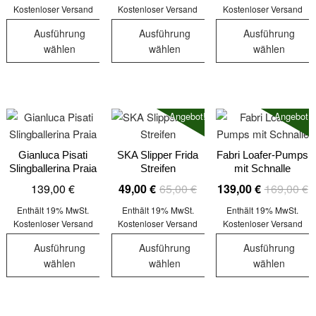
war:
ist:
war:
ist:
auf
der
der
Kostenloser Versand
Kostenloser Versand
Kostenloser Versand
89,00 €
69,00 €.
89,00 €
69,00 €.
der
Produktseite
Produktseit
Ausführung
Ausführung
Ausführung
Produktseite
gewählt
gewählt
wählen
wählen
wählen
gewählt
werden
werden
Dieses
Dieses
Dieses
werden
Produkt
Produkt
Produkt
weist
weist
weist
Angebot!
Angebot!
mehrere
mehrere
mehrere
Varianten
Varianten
Varianten
auf.
auf.
auf.
Gianluca Pisati
SKA Slipper Frida
Fabri Loafer-Pumps
Slingballerina Praia
Streifen
mit Schnalle
Die
Die
Die
Ursprünglicher
Aktueller
U
A
139,00
€
49,00
€
65,00
€
139,00
€
169,00
€
Optionen
Optionen
Optionen
Preis
Preis
P
P
können
können
können
Enthält 19% MwSt.
Enthält 19% MwSt.
Enthält 19% MwSt.
war:
ist:
w
is
auf
auf
auf
Kostenloser Versand
Kostenloser Versand
Kostenloser Versand
65,00 €
49,00 €.
1
1
der
der
der
Ausführung
Ausführung
Ausführung
Produktseite
Produktseite
Produktseit
wählen
wählen
wählen
gewählt
gewählt
gewählt
Dieses
Dieses
Dieses
werden
werden
werden
Produkt
Produkt
Produkt