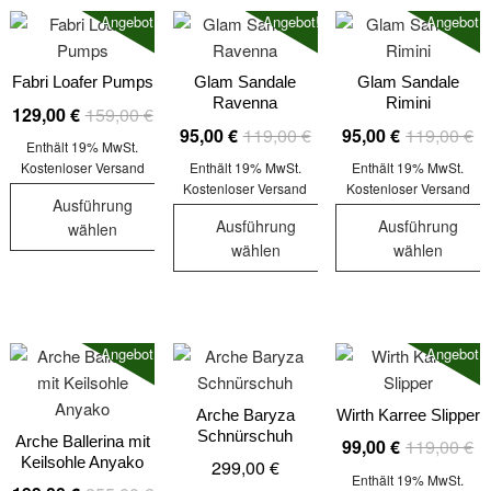
weist
weist
weist
Angebot!
Angebot!
Angebot!
mehrere
mehrere
mehrere
Varianten
Varianten
Varianten
auf.
auf.
auf.
Fabri Loafer Pumps
Glam Sandale
Glam Sandale
Ravenna
Rimini
Die
Die
Die
Ursprünglicher
Aktueller
129,00
€
159,00
€
Ursprünglicher
Aktueller
Ur
Ak
95,00
€
119,00
€
95,00
€
119,00
€
Optionen
Optionen
Optionen
Preis
Preis
Enthält 19% MwSt.
Preis
Preis
Pr
Pr
können
können
können
war:
ist:
Kostenloser Versand
Enthält 19% MwSt.
Enthält 19% MwSt.
war:
ist:
wa
ist
auf
auf
auf
Kostenloser Versand
Kostenloser Versand
159,00 €
129,00 €.
Ausführung
119,00 €
95,00 €.
11
95
der
der
der
Ausführung
Ausführung
wählen
Produktseite
Produktseite
Produktseit
wählen
wählen
Dieses
gewählt
gewählt
gewählt
Dieses
Dieses
Produkt
werden
werden
werden
Produkt
Produkt
weist
weist
weist
mehrere
Angebot!
Angebot!
mehrere
mehrere
Varianten
Varianten
Varianten
auf.
auf.
auf.
Arche Baryza
Wirth Karree Slipper
Die
Schnürschuh
Die
Die
Arche Ballerina mit
Ur
Ak
99,00
€
119,00
€
Optionen
Keilsohle Anyako
299,00
€
Optionen
Optionen
Pr
Pr
können
Enthält 19% MwSt.