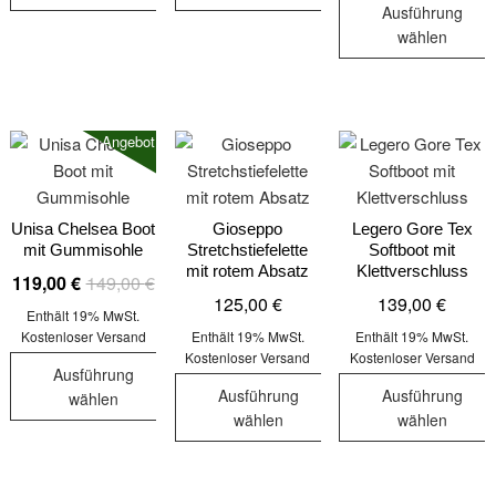
gewählt
gewählt
werden
Ausführung
Dieses
Dieses
werden
werden
wählen
Produkt
Produkt
Dieses
weist
weist
Produkt
mehrere
mehrere
weist
Varianten
Varianten
Angebot!
mehrere
auf.
auf.
Varianten
Die
Die
auf.
Optionen
Optionen
Die
Unisa Chelsea Boot
Gioseppo
Legero Gore Tex
können
können
mit Gummisohle
Stretchstiefelette
Softboot mit
Optionen
auf
auf
mit rotem Absatz
Klettverschluss
Ursprünglicher
Aktueller
119,00
€
149,00
€
können
der
der
125,00
€
139,00
€
Preis
Preis
auf
Produktseite
Produktseite
Enthält 19% MwSt.
war:
ist:
der
Kostenloser Versand
Enthält 19% MwSt.
Enthält 19% MwSt.
gewählt
gewählt
Kostenloser Versand
Kostenloser Versand
149,00 €
119,00 €.
Produktseit
werden
werden
Ausführung
gewählt
Ausführung
Ausführung
wählen
werden
wählen
wählen
Dieses
Dieses
Dieses
Produkt
Produkt
Produkt
weist