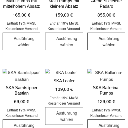
auf.
auf.
Malu Pumps mit
Malu Pumps mit
Arche Stiefelette
Optionen
mittelhohem Absatz
kleinem Absatz
Padaro
Die
Die
können
165,00
€
159,00
€
355,00
€
Optionen
Optionen
auf
können
können
der
Enthält 19% MwSt.
Enthält 19% MwSt.
Enthält 19% MwSt.
auf
auf
Kostenloser Versand
Kostenloser Versand
Kostenloser Versand
Produktseite
der
der
gewählt
Ausführung
Ausführung
Ausführung
Produktseite
Produktseit
werden
wählen
wählen
wählen
gewählt
gewählt
Dieses
Dieses
Dieses
werden
werden
Produkt
Produkt
Produkt
weist
weist
weist
mehrere
mehrere
mehrere
Varianten
Varianten
Varianten
SKA Loafer
auf.
auf.
auf.
SKA Samtslipper
SKA Ballerina-
139,00
€
Bastian
Pumps
Die
Die
Die
Enthält 19% MwSt.
69,00
€
129,00
€
Optionen
Optionen
Optionen
Kostenloser Versand
können
können
können
Enthält 19% MwSt.
Enthält 19% MwSt.
Ausführung
auf
auf
auf
Kostenloser Versand
Kostenloser Versand
wählen
der
der
der
Ausführung
Ausführung
Dieses