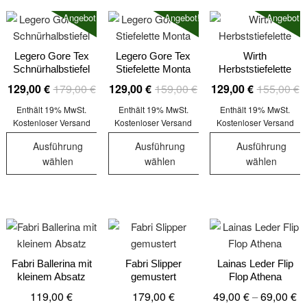
weist
weist
mehrere
Angebot!
Angebot!
Angebot!
mehrere
mehrere
Varianten
Varianten
Varianten
auf.
auf.
auf.
Legero Gore Tex
Legero Gore Tex
Wirth
Die
Schnürhalbstiefel
Stiefelette Monta
Herbststiefelette
Die
Die
Optionen
Ursprünglicher
Aktueller
Ursprünglicher
Aktueller
U
A
129,00
€
179,00
€
129,00
€
159,00
€
129,00
€
155,00
€
Optionen
Optionen
können
Preis
Preis
Preis
Preis
P
P
können
können
auf
Enthält 19% MwSt.
Enthält 19% MwSt.
Enthält 19% MwSt.
war:
ist:
war:
ist:
w
is
auf
auf
Kostenloser Versand
Kostenloser Versand
Kostenloser Versand
der
179,00 €
129,00 €.
159,00 €
129,00 €.
1
1
der
der
Produktseite
Ausführung
Ausführung
Ausführung
Produktseite
Produktseit
gewählt
wählen
wählen
wählen
gewählt
gewählt
werden
Dieses
Dieses
Dieses
werden
werden
Produkt
Produkt
Produkt
weist
weist
weist
mehrere
mehrere
mehrere
Varianten
Varianten
Varianten
auf.
auf.
auf.
Fabri Ballerina mit
Fabri Slipper
Lainas Leder Flip
kleinem Absatz
gemustert
Flop Athena
Die
Die
Die
Pr
119,00
€
179,00
€
49,00
€
69,00
€
–
Optionen
Optionen
Optionen