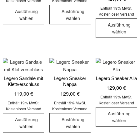
auf
Kostenloser Versand
Kostenloser Versand
Produktseit
gewählt
der
Enthält 19% MwSt.
gewählt
werden
Ausführung
Ausführung
Kostenloser Versand
Produktseite
werden
wählen
wählen
gewählt
Ausführung
Dieses
Dieses
werden
wählen
Produkt
Produkt
Dieses
weist
weist
Produkt
mehrere
mehrere
weist
Varianten
Varianten
mehrere
auf.
auf.
Varianten
Die
Die
auf.
Legero Sandale mit
Legero Sneaker
Legero Sneaker Alia
Optionen
Optionen
Klettverschluss
Nappa
Die
129,00
€
können
können
119,00
€
129,00
€
Optionen
auf
auf
Enthält 19% MwSt.
können
der
der
Enthält 19% MwSt.
Enthält 19% MwSt.
Kostenloser Versand
auf
Kostenloser Versand
Kostenloser Versand
Produktseite
Produktseite
Ausführung
der
gewählt
gewählt
Ausführung
Ausführung
wählen
Produktseit
werden
werden
wählen
wählen
Dieses
gewählt
Dieses
Dieses
Produkt
werden