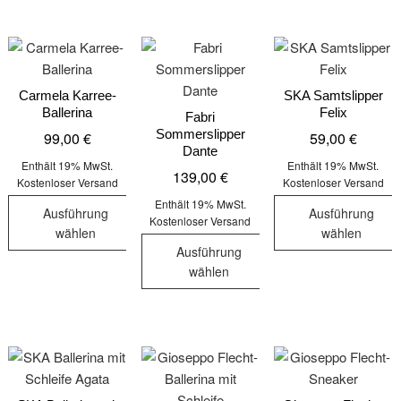
Produkt
Produkt
weist
weist
weist
mehrere
mehrere
mehrere
Varianten
Varianten
Varianten
auf.
auf.
auf.
Carmela Karree-
SKA Samtslipper
Die
Ballerina
Felix
Die
Die
Fabri
Optionen
Sommerslipper
99,00
€
59,00
€
Optionen
Optionen
können
Dante
können
können
auf
Enthält 19% MwSt.
Enthält 19% MwSt.
139,00
€
auf
auf
Kostenloser Versand
Kostenloser Versand
der
der
der
Enthält 19% MwSt.
Produktseit
Ausführung
Ausführung
Kostenloser Versand
Produktseite
Produktseite
gewählt
wählen
wählen
gewählt
gewählt
werden
Ausführung
Dieses
Dieses
werden
werden
wählen
Produkt
Produkt
Dieses
weist
weist
Produkt
mehrere
mehrere
weist
Varianten
Varianten
mehrere
auf.
auf.
Varianten
Die
Die