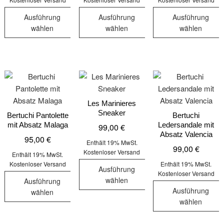
Produktseite
Produktseit
119,00 €
99,00 €.
der
gewählt
gewählt
Ausführung
Ausführung
Ausführung
Produktseite
werden
werden
wählen
wählen
wählen
gewählt
Dieses
Dieses
Dieses
werden
Produkt
Produkt
Produkt
weist
weist
weist
mehrere
mehrere
mehrere
Varianten
Varianten
Varianten
auf.
auf.
auf.
Les Marinieres
Sneaker
Die
Die
Die
Bertuchi Pantolette
Bertuchi
mit Absatz Malaga
Ledersandale mit
99,00
€
Optionen
Optionen
Optionen
Absatz Valencia
95,00
€
können
können
können
Enthält 19% MwSt.
99,00
€
auf
auf
auf
Kostenloser Versand
Enthält 19% MwSt.
der
der
der
Kostenloser Versand
Enthält 19% MwSt.
Ausführung
Kostenloser Versand
Produktseite
Produktseite
Produktseit
wählen
Ausführung
gewählt
gewählt
gewählt
Ausführung
wählen
Dieses
werden
werden
werden
wählen
Dieses
Produkt
Dieses
Produkt
weist