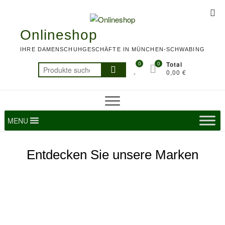
Skip
Top
to
Me
content
Onlineshop
IHRE DAMENSCHUHGESCHÄFTE IN MÜNCHEN-SCHWABING
0
0
Total
Suchen
0,00 €
nach:
MENU
Entdecken Sie unsere Marken