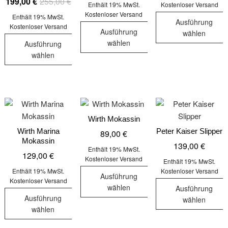
Ursprünglicher
Aktueller
199,00
€
255,00
€
können
können
wa
ist
auf
Enthält 19% MwSt.
Kostenloser Versand
Preis
Preis
auf
auf
Kostenloser Versand
11
99
der
Enthält 19% MwSt.
Ausführung
war:
ist:
der
der
Kostenloser Versand
Produktseite
Ausführung
wählen
255,00 €
199,00 €.
Produktseite
Produktseit
gewählt
wählen
Ausführung
Dieses
gewählt
gewählt
werden
wählen
Dieses
Produkt
werden
werden
Dieses
Produkt
weist
Produkt
weist
mehrere
weist
mehrere
Varianten
mehrere
Varianten
auf.
Varianten
auf.
Wirth Mokassin
Die
auf.
Die
Wirth Marina
Peter Kaiser Slipper
89,00
€
Optionen
Mokassin
Die
Optionen
139,00
€
können
Enthält 19% MwSt.
129,00
€
Optionen
können
auf
Kostenloser Versand
Enthält 19% MwSt.
können
auf
der
Enthält 19% MwSt.
Kostenloser Versand
Ausführung
auf
der
Kostenloser Versand
Produktseit
wählen
Ausführung
der
Produktseite
gewählt
Ausführung
wählen
Dieses
Produktseite
gewählt
werden
wählen
Produkt
Dieses
gewählt
werden
Dieses
weist
Produkt