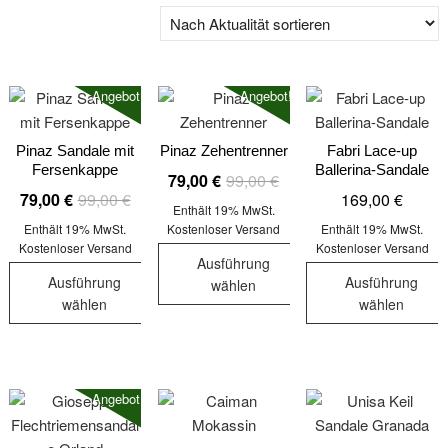
Angebot!
Angebot!
Pinaz Sandale mit
Pinaz Zehentrenner
Fabri Lace-up
Fersenkappe
Ballerina-Sandale
Ursprünglicher
Aktueller
79,00
€
99,00
€
Ursprünglicher
Aktueller
79,00
€
99,00
€
169,00
€
Preis
Preis
Enthält 19% MwSt.
Preis
Preis
war:
ist:
Enthält 19% MwSt.
Kostenloser Versand
Enthält 19% MwSt.
war:
ist:
Kostenloser Versand
Kostenloser Versand
99,00 €
79,00 €.
Ausführung
99,00 €
79,00 €.
Ausführung
Ausführung
wählen
wählen
wählen
Dieses
Dieses
Dieses
Produkt
Produkt
Produkt
weist
weist
weist
mehrere
Angebot!
mehrere
mehrere
Varianten
Varianten
Varianten
auf.