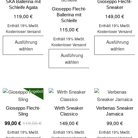
auf.
SKA Ballerina mit
Gioseppo Flecht-
Optionen
Optionen
Schleife Agata
Sneaker
Die
Gioseppo Flecht-
können
können
Ballerina mit
119,00
€
149,00
€
Optionen
auf
auf
Schleife
können
der
der
Enthält 19% MwSt.
Enthält 19% MwSt.
115,00
€
auf
Kostenloser Versand
Kostenloser Versand
Produktseite
Produktseit
der
Enthält 19% MwSt.
gewählt
gewählt
Ausführung
Ausführung
Kostenloser Versand
Produktseite
werden
werden
wählen
wählen
gewählt
Ausführung
Dieses
Dieses
werden
wählen
Produkt
Produkt
Dieses
weist
weist
Produkt
mehrere
mehrere
weist
Varianten
Varianten
Angebot!
mehrere
auf.
auf.
Varianten
Die
Die
auf.
Gioseppo Flecht-
Wirth Sneaker
Verbenas Sneaker
Optionen
Optionen
Sling
Classico
Jamaica
Die
können
können
Ursprünglicher
Aktueller
99,00
€
119,00
€
149,00
€
99,00
€
Optionen
auf
auf
Preis
Preis
können
der
der
Enthält 19% MwSt.
Enthält 19% MwSt.
Enthält 19% MwSt.
war:
ist:
auf
Kostenloser Versand
Kostenloser Versand
Kostenloser Versand