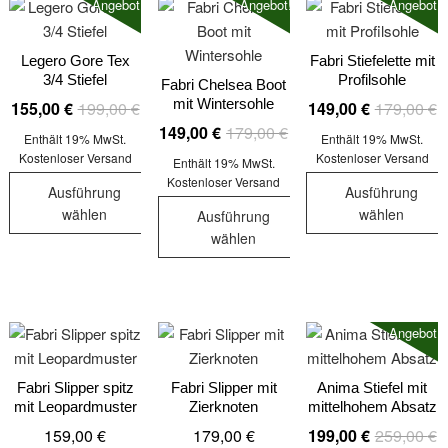
Angebot!
Angebot!
Angebot!
mehrere
Varianten
auf.
Varianten
auf.
Die
auf.
Legero Gore Tex
Fabri Stiefelette mit
Die
Optionen
3/4 Stiefel
Profilsohle
Die
Fabri Chelsea Boot
Optionen
können
mit Wintersohle
Ursprünglicher
Aktueller
U
A
155,00
€
199,00
€
149,00
€
179,00
€
Optionen
können
auf
Preis
Preis
Ursprünglicher
Aktueller
P
P
149,00
€
179,00
€
können
auf
der
Enthält 19% MwSt.
Enthält 19% MwSt.
war:
ist:
Preis
Preis
w
is
auf
Kostenloser Versand
Kostenloser Versand
der
Produktseite
Enthält 19% MwSt.
199,00 €
155,00 €.
war:
ist:
1
1
der
Kostenloser Versand
Produktseite
gewählt
Ausführung
Ausführung
179,00 €
149,00 €.
Produktseit
gewählt
werden
wählen
wählen
Ausführung
gewählt
werden
wählen
Dieses
Dieses
werden
Produkt
Dieses
Produkt
weist
Produkt
weist
mehrere
weist
mehrere
Angebot!
Varianten
mehrere
Varianten
auf.
Varianten
auf.
Die
auf.
Die
Fabri Slipper spitz
Fabri Slipper mit
Anima Stiefel mit
mit Leopardmuster
Zierknoten
mittelhohem Absatz
Optionen
Die
Optionen
U
A
159,00
€
179,00
€
199,00
€
259,00
€
können
Optionen
können