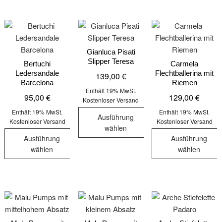
Produkt
weist
mehrere
weist
mehrere
Varianten
mehrere
Varianten
auf.
Varianten
auf.
Die
auf.
Gianluca Pisati
Die
Optionen
Slipper Teresa
Die
Bertuchi
Carmela
Optionen
können
Ledersandale
Flechtballerina mit
139,00
€
Optionen
können
auf
Barcelona
Riemen
können
auf
der
Enthält 19% MwSt.
95,00
€
129,00
€
auf
Kostenloser Versand
der
Produktseite
der
Enthält 19% MwSt.
Enthält 19% MwSt.
Produktseite
gewählt
Ausführung
Kostenloser Versand
Kostenloser Versand
Produktseit
gewählt
werden
wählen
gewählt
werden
Ausführung
Ausführung
Dieses
werden
wählen
wählen
Produkt
Dieses
Dieses
weist
Produkt
Produkt
mehrere
weist
weist
Varianten
mehrere
mehrere
auf.
Varianten
Varianten
Die