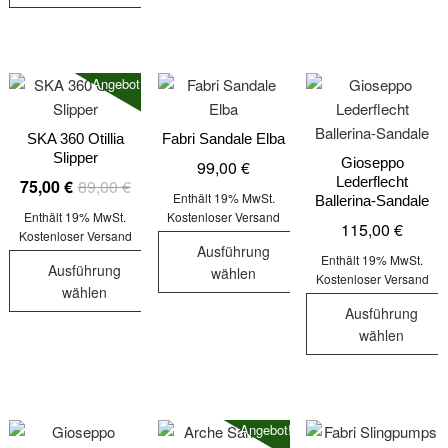
Dieses
weist
weist
Produkt
mehrere
mehrere
weist
Varianten
Varianten
Angebot!
mehrere
auf.
auf.
Varianten
Die
Die
auf.
SKA 360 Otillia
Fabri Sandale Elba
Optionen
Optionen
Slipper
Die
Gioseppo
99,00
€
können
können
Lederflecht
Ursprünglicher
Aktueller
75,00
€
89,00
€
Optionen
auf
auf
Enthält 19% MwSt.
Ballerina-Sandale
Preis
Preis
können
der
der
Enthält 19% MwSt.
Kostenloser Versand
115,00
€
war:
ist:
auf
Kostenloser Versand
Produktseite
Produktseit
Ausführung
89,00 €
75,00 €.
der
Enthält 19% MwSt.
gewählt
gewählt
Ausführung
wählen
Kostenloser Versand
Produktseite
werden
werden
wählen
Dieses
gewählt
Ausführung
Dieses
Produkt
werden
wählen
Produkt
weist
Dieses
weist
mehrere
Produkt
mehrere
Varianten
weist
Varianten
auf.
Angebot!
mehrere
auf.
Die