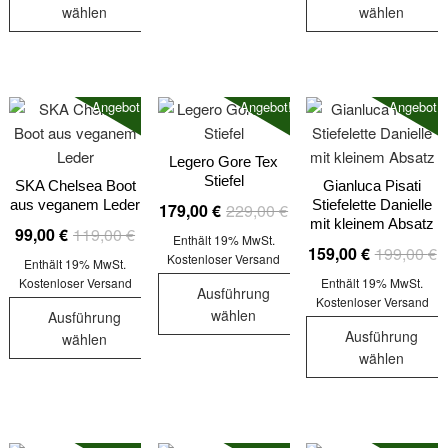
Produktseite
Produktseite
Produktseit
wählen
wählen
Produkt
gewählt
gewählt
gewählt
Dieses
Dieses
weist
werden
werden
werden
Produkt
Produkt
mehrere
weist
weist
Varianten
Angebot!
Angebot!
Angebot!
mehrere
mehrere
auf.
Varianten
Varianten
Die
auf.
auf.
Legero Gore Tex
Optionen
Stiefel
Die
Die
SKA Chelsea Boot
Gianluca Pisati
können
aus veganem Leder
Stiefelette Danielle
Ursprünglicher
Aktueller
179,00
€
229,00
€
Optionen
Optionen
auf
mit kleinem Absatz
Ursprünglicher
Aktueller
Preis
Preis
99,00
€
119,00
€
können
können
der
Enthält 19% MwSt.
U
A
159,00
€
199,00
€
Preis
Preis
war:
ist:
auf
auf
Kostenloser Versand
Produktseite
Enthält 19% MwSt.
P
P
war:
ist:
229,00 €
179,00 €.
der
der
Kostenloser Versand
Enthält 19% MwSt.
gewählt
Ausführung
w
is
Kostenloser Versand
119,00 €
99,00 €.
Produktseite
Produktseit
werden
wählen
Ausführung
1
1
gewählt
gewählt
Ausführung
wählen
Dieses
werden
werden
wählen
Dieses
Produkt
Dieses
Produkt
weist
Produkt
weist
mehrere
weist
mehrere
Varianten