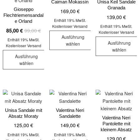
auf.
auf.
Caiman Mokassin
Unisa Keil Sandale
Die
Granada
Die
Die
Gioseppo
169,00
€
Optionen
Flechtriemensandal
139,00
€
Optionen
Optionen
können
Enthält 19% MwSt.
e Orland
können
können
auf
Kostenloser Versand
Enthält 19% MwSt.
Ursprünglicher
Aktueller
85,00
€
99,00
€
auf
auf
Kostenloser Versand
der
Ausführung
Preis
Preis
der
der
Enthält 19% MwSt.
Produktseite
Ausführung
wählen
war:
ist:
Kostenloser Versand
Produktseite
Produktseit
gewählt
wählen
99,00 €
85,00 €.
Dieses
gewählt
gewählt
werden
Ausführung
Dieses
Produkt
werden
werden
wählen
Produkt
weist
Dieses
weist
mehrere
Produkt
mehrere
Varianten
weist
Varianten
auf.
mehrere
auf.
Die
Varianten
Die
Optionen
auf.
Unisa Sandale mit
Valentina Neri
Optionen
können
Absatz Moraty
Sandalette
Die
Valentina Neri
können
auf
Pantolette mit
125,00
€
149,00
€
Optionen
auf
der
kleinem Absatz
können
der
Enthält 19% MwSt.
Enthält 19% MwSt.
Produktseite
129,00
€