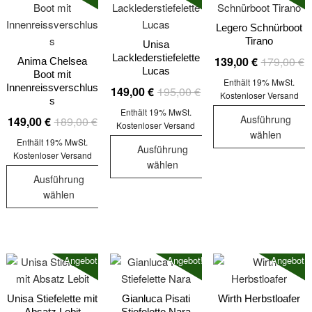
Optionen
können
Varianten
können
auf
auf.
Legero Schnürboot
auf
der
Tirano
Die
Unisa
der
Produktseit
Lacklederstiefelette
U
A
139,00
€
179,00
€
Optionen
Anima Chelsea
Produktseite
gewählt
Lucas
Boot mit
P
P
können
Enthält 19% MwSt.
gewählt
werden
Innenreissverschlus
Ursprünglicher
Aktueller
149,00
€
195,00
€
w
is
auf
Kostenloser Versand
werden
s
Preis
Preis
1
1
der
Enthält 19% MwSt.
Ausführung
Ursprünglicher
Aktueller
149,00
€
189,00
€
war:
ist:
Kostenloser Versand
Produktseite
wählen
Preis
Preis
195,00 €
149,00 €.
Enthält 19% MwSt.
gewählt
Ausführung
war:
ist:
Dieses
Kostenloser Versand
werden
wählen
189,00 €
149,00 €.
Produkt
Ausführung
Dieses
weist
wählen
Produkt
mehrere
Dieses
weist
Varianten
Produkt
mehrere
auf.
weist
Varianten
Die
Angebot!
Angebot!
Angebot!
mehrere
auf.
Optionen
Varianten
Die
können
auf.
Unisa Stiefelette mit
Gianluca Pisati
Wirth Herbstloafer
Optionen
auf
Absatz Lebit
Stiefelette Nara