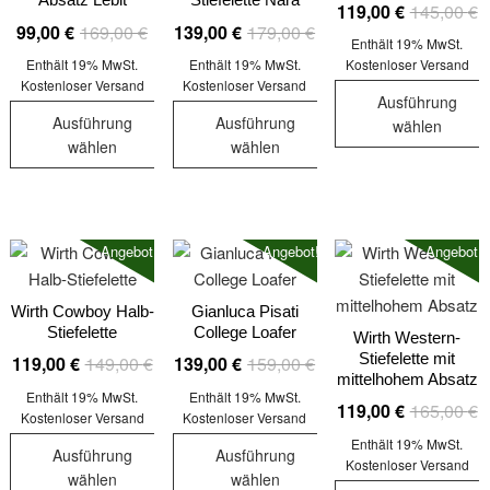
Die
U
A
119,00
€
145,00
€
können
der
Ursprünglicher
Aktueller
Ursprünglicher
Aktueller
99,00
€
169,00
€
139,00
€
179,00
€
Optionen
P
P
auf
Produktseit
Enthält 19% MwSt.
Preis
Preis
Preis
Preis
können
w
is
der
Enthält 19% MwSt.
Enthält 19% MwSt.
Kostenloser Versand
gewählt
war:
ist:
war:
ist:
auf
Kostenloser Versand
Kostenloser Versand
1
1
Produktseite
werden
Ausführung
169,00 €
99,00 €.
179,00 €
139,00 €.
der
gewählt
Ausführung
Ausführung
wählen
Produktseite
werden
wählen
wählen
Dieses
gewählt
Dieses
Dieses
Produkt
werden
Produkt
Produkt
weist
weist
weist
mehrere
Angebot!
Angebot!
Angebot!
mehrere
mehrere
Varianten
Varianten
Varianten
auf.
auf.
auf.
Wirth Cowboy Halb-
Gianluca Pisati
Die
Stiefelette
College Loafer
Die
Die
Wirth Western-
Optionen
Stiefelette mit
Ursprünglicher
Aktueller
Ursprünglicher
Aktueller
119,00
€
149,00
€
139,00
€
159,00
€
Optionen
Optionen
können
mittelhohem Absatz
Preis
Preis
Preis
Preis
können
können
auf
Enthält 19% MwSt.
Enthält 19% MwSt.
U
A
119,00
€
165,00
€
war:
ist:
war:
ist:
auf
auf
Kostenloser Versand
Kostenloser Versand
der
P
P
149,00 €
119,00 €.
159,00 €
139,00 €.
der
der
Enthält 19% MwSt.
Produktseit
Ausführung
Ausführung
w
is
Kostenloser Versand
Produktseite
Produktseite
gewählt
wählen
wählen
1
1