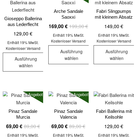
Varianten
Die
Optionen
auf.
Arche Sandale
Fabri Slingpumps
Optionen
können
Saoxxi
mit kleinem Absatz
Die
Gioseppo Ballerina
können
auf
aus Lederflecht
Ursprünglicher
Aktueller
169,00
€
199,00
€
149,00
€
Optionen
auf
der
Preis
Preis
129,00
€
können
der
Enthält 19% MwSt.
Enthält 19% MwSt.
Produktseite
war:
ist:
auf
Kostenloser Versand
Kostenloser Versand
Produktseite
Enthält 19% MwSt.
gewählt
199,00 €
169,00 €.
der
Kostenloser Versand
gewählt
werden
Ausführung
Ausführung
Produktseit
werden
wählen
wählen
Ausführung
gewählt
wählen
Dieses
Dieses
werden
Dieses
Produkt
Produkt
Produkt
weist
weist
weist
mehrere
mehrere
Angebot!
Angebot!
mehrere
Varianten
Varianten
Varianten
auf.
auf.
auf.
Die
Die
Pinaz Sandale
Pinaz Sandale
Fabri Ballerina mit
Murcia
Valencia
Keilsohle
Die
Optionen
Optionen
Ursprünglicher
Aktueller
Ursprünglicher
Aktueller
69,00
€
89,00
€
69,00
€
89,00
€
129,00
€
Optionen
können
können
Preis
Preis
Preis
Preis
können
auf
auf
Enthält 19% MwSt.
Enthält 19% MwSt.
Enthält 19% MwSt.