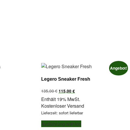
Angebot!
Legero Sneaker Fresh
Ursprünglicher
Aktueller
135,00
€
115,00
€
Preis
Preis
Enthält 19% MwSt.
war:
ist:
Kostenloser Versand
135,00 €
115,00 €.
Lieferzeit: sofort lieferbar
Dieses
Ausführung wählen
Produkt