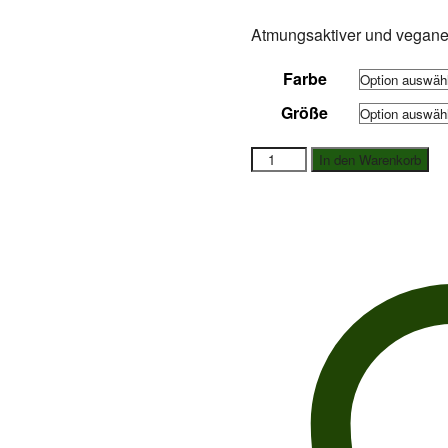
Atmungsaktiver und vegane
Farbe
Größe
Candice
In den Warenkorb
Cooper
Sneaker
Plume
Menge