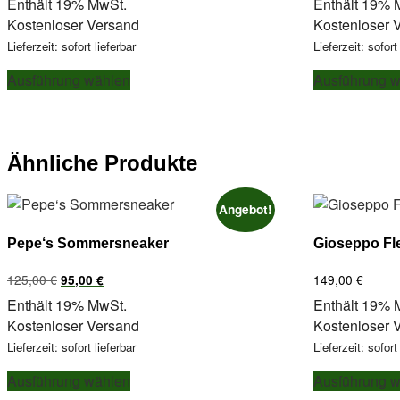
Enthält 19% MwSt.
Enthält 19% 
war:
ist:
Kostenloser Versand
Kostenloser 
195,00 €
175,00 €.
Lieferzeit: sofort lieferbar
Lieferzeit: sofort
Dieses
Ausführung wählen
Ausführung 
Produkt
weist
mehrere
Varianten
Ähnliche Produkte
auf.
Die
Optionen
Angebot!
können
Pepe‘s Sommersneaker
Gioseppo Fl
auf
der
Ursprünglicher
Aktueller
125,00
€
149,00
€
95,00
€
Produktseite
Preis
Preis
Enthält 19% MwSt.
Enthält 19% 
gewählt
war:
ist:
Kostenloser Versand
Kostenloser 
werden
125,00 €
95,00 €.
Lieferzeit: sofort lieferbar
Lieferzeit: sofort
Dieses
Ausführung wählen
Ausführung 
Produkt