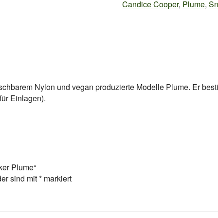
Candice Cooper
,
Plume
,
Sn
schbarem Nylon und vegan produzierte Modelle Plume. Er besti
ür Einlagen).
ker Plume“
der sind mit
*
markiert