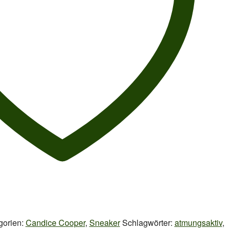
gorien:
Candice Cooper
,
Sneaker
Schlagwörter:
atmungsaktiv
,