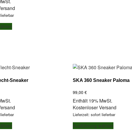
MwSt.
Versand
 lieferbar
Dieses
wählen
Produkt
weist
mehrere
Varianten
auf.
Die
Optionen
können
echt-Sneaker
SKA 360 Sneaker Paloma
auf
der
99,00
€
Produktseite
MwSt.
Enthält 19% MwSt.
gewählt
Versand
Kostenloser Versand
werden
 lieferbar
Lieferzeit: sofort lieferbar
Dieses
Dieses
wählen
Ausführung wählen
Produkt
Produkt