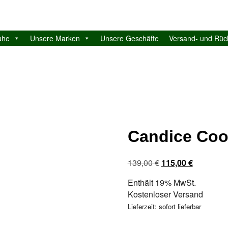
uhe
Unsere Marken
Unsere Geschäfte
Versand- und Rü
Candice Coo
Ursprünglicher
Aktueller
139,00
€
115,00
€
Preis
Preis
Enthält 19% MwSt.
war:
ist:
Kostenloser Versand
139,00 €
115,00 €.
Lieferzeit: sofort lieferbar