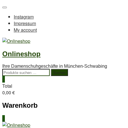
Skip
Topbar
to
Menu
Instagram
content
Impressum
My account
Onlineshop
Ihre Damenschuhgeschäfte in München-Schwabing
Suchen
Suchen
nach:
0
Total
0,00 €
Warenkorb
0