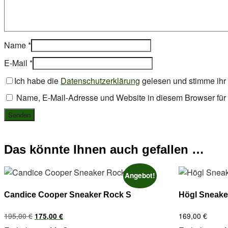
Name
*
E-Mail
*
Ich habe die
Datenschutzerklärung
gelesen und stimme ihr 
Name, E-Mail-Adresse und Website in diesem Browser fü
Das könnte Ihnen auch gefallen …
Angebot!
Candice Cooper Sneaker Rock S
Högl Sneake
Ursprünglicher
Aktueller
195,00
€
169,00
€
175,00
€
Preis
Preis