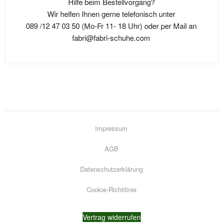
Hilfe beim Bestellvorgang?
können
auf
Wir helfen Ihnen gerne telefonisch unter
auf
der
089 /12 47 03 50 (Mo-Fr 11- 18 Uhr) oder per Mail an
der
Produktseite
fabri@fabri-schuhe.com
Produktseite
gewählt
gewählt
werden
werden
Impressum
AGB
Datenschutzerklärung
Go
Cookie-Richtilinie
to
top
Vertrag widerrufen