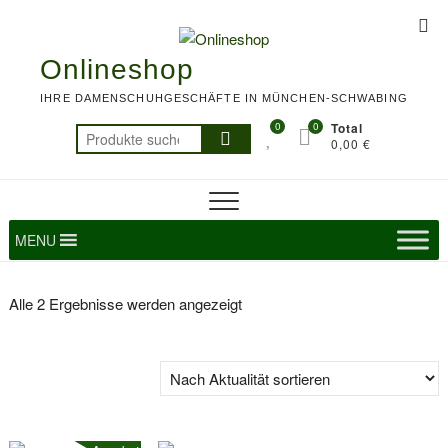
Skip
Top
to
Me
content
Onlineshop
IHRE DAMENSCHUHGESCHÄFTE IN MÜNCHEN-SCHWABING
0
0
Total
Suchen
0,00 €
nach:
MENU
Nach
Alle 2 Ergebnisse werden angezeigt
Aktualität
sortiert