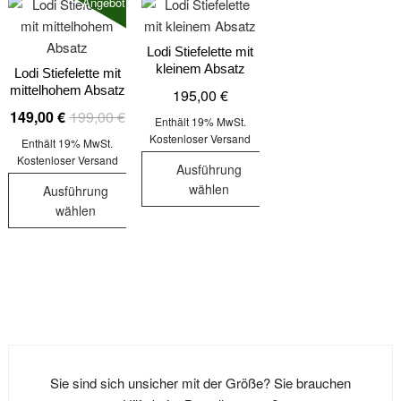
Angebot!
Lodi Stiefelette mit
kleinem Absatz
Lodi Stiefelette mit
mittelhohem Absatz
195,00
€
Ursprünglicher
Aktueller
149,00
€
199,00
€
Enthält 19% MwSt.
Preis
Preis
Kostenloser Versand
Enthält 19% MwSt.
war:
ist:
Kostenloser Versand
Ausführung
199,00 €
149,00 €.
wählen
Ausführung
wählen
Dieses
Dieses
Produkt
Produkt
weist
weist
mehrere
mehrere
Varianten
Varianten
auf.
auf.
Die
Die
Optionen
Sie sind sich unsicher mit der Größe? Sie brauchen
Optionen
können