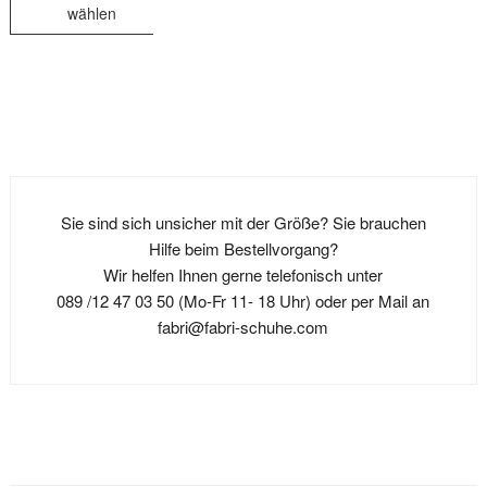
wählen
Dieses
Produkt
weist
mehrere
Varianten
auf.
Die
Sie sind sich unsicher mit der Größe? Sie brauchen
Optionen
Hilfe beim Bestellvorgang?
können
Wir helfen Ihnen gerne telefonisch unter
auf
089 /12 47 03 50 (Mo-Fr 11- 18 Uhr) oder per Mail an
der
fabri@fabri-schuhe.com
Produktseite
gewählt
werden