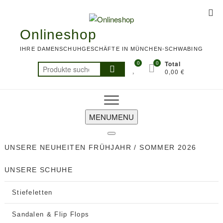
Skip
Top
to
Me
content
Onlineshop
IHRE DAMENSCHUHGESCHÄFTE IN MÜNCHEN-SCHWABING
0
0
Total
Suchen
0,00 €
nach:
MENU
MENU
UNSERE NEUHEITEN FRÜHJAHR / SOMMER 2026
UNSERE SCHUHE
Stiefeletten
Sandalen & Flip Flops