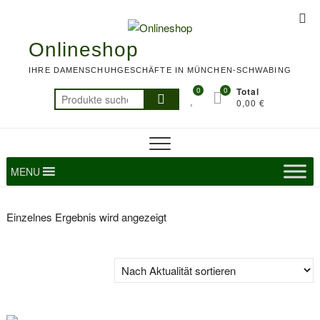
Skip
Top
to
Me
content
Onlineshop
IHRE DAMENSCHUHGESCHÄFTE IN MÜNCHEN-SCHWABING
0
0
Total
Suchen
0,00 €
nach:
MENU
Einzelnes Ergebnis wird angezeigt