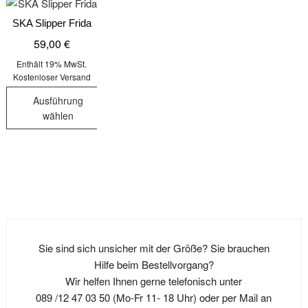
SKA Slipper Frida
59,00
€
Enthält 19% MwSt.
Kostenloser Versand
Ausführung
wählen
Dieses
Produkt
weist
mehrere
Varianten
auf.
Die
Sie sind sich unsicher mit der Größe? Sie brauchen
Optionen
Hilfe beim Bestellvorgang?
können
Wir helfen Ihnen gerne telefonisch unter
auf
089 /12 47 03 50 (Mo-Fr 11- 18 Uhr) oder per Mail an
der