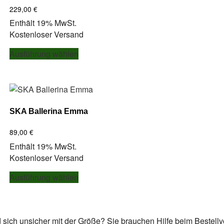
229,00
€
Enthält 19% MwSt.
Kostenloser Versand
Dieses
Ausführung wählen
Produkt
weist
mehrere
Varianten
auf.
SKA Ballerina Emma
Die
Optionen
89,00
€
können
Enthält 19% MwSt.
auf
Kostenloser Versand
der
Dieses
Produktseite
Ausführung wählen
Produkt
gewählt
weist
werden
mehrere
Varianten
d sich unsicher mit der Größe? Sie brauchen Hilfe beim Bestell