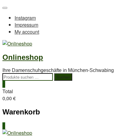
Skip
Topbar
to
Menu
Instagram
content
Impressum
My account
Onlineshop
Ihre Damenschuhgeschäfte in München-Schwabing
Suchen
Suchen
nach:
0
Total
0,00 €
Warenkorb
0