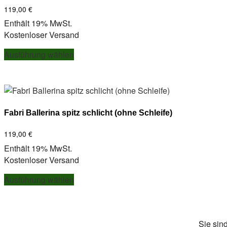
119,00
€
Enthält 19% MwSt.
Kostenloser Versand
Dieses
Ausführung wählen
Produkt
weist
mehrere
Varianten
auf.
Fabri Ballerina spitz schlicht (ohne Schleife)
Die
Optionen
119,00
€
können
Enthält 19% MwSt.
auf
Kostenloser Versand
der
Dieses
Produktseite
Ausführung wählen
Produkt
gewählt
weist
werden
mehrere
Varianten
Sie sin