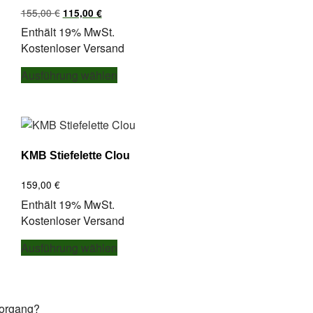
Ursprünglicher
Aktueller
155,00
€
115,00
€
Preis
Preis
Enthält 19% MwSt.
war:
ist:
Kostenloser Versand
155,00 €
115,00 €.
Dieses
Ausführung wählen
Produkt
weist
mehrere
Varianten
auf.
KMB Stiefelette Clou
Die
Optionen
159,00
€
können
Enthält 19% MwSt.
auf
Kostenloser Versand
der
Dieses
Produktseite
Ausführung wählen
Produkt
gewählt
weist
werden
mehrere
Varianten
vorgang?