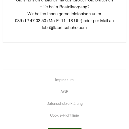
Optionen
auf
Hilfe beim Bestellvorgang?
können
der
Wir helfen Ihnen gerne telefonisch unter
auf
Produktseite
089 /12 47 03 50 (Mo-Fr 11- 18 Uhr) oder per Mail an
der
gewählt
fabri@fabri-schuhe.com
Produktseite
werden
gewählt
werden
Impressum
AGB
Datenschutzerklärung
Go
Cookie-Richtilinie
to
top