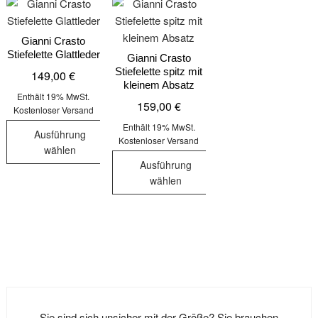
Gianni Crasto
Stiefelette Glattleder
Gianni Crasto
Stiefelette spitz mit
149,00
€
kleinem Absatz
Enthält 19% MwSt.
159,00
€
Kostenloser Versand
Enthält 19% MwSt.
Ausführung
Kostenloser Versand
wählen
Ausführung
Dieses
wählen
Produkt
Dieses
weist
Produkt
mehrere
weist
Varianten
mehrere
auf.
Varianten
Die
auf.
Optionen
Die
können
Sie sind sich unsicher mit der Größe? Sie brauchen