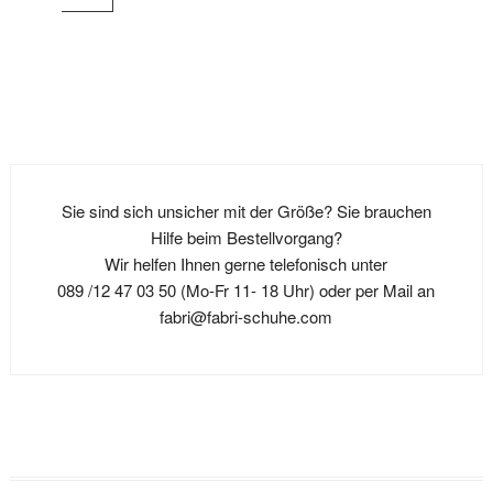
weist
Varianten
auf.
Produkt
mehrere
auf.
Die
weist
Variante
Die
Optionen
mehrere
auf.
Optionen
können
Varianten
Die
können
auf
auf.
Optione
auf
der
Die
können
der
Produktseite
Optionen
auf
Produktseite
gewählt
können
Sie sind sich unsicher mit der Größe? Sie brauchen
der
gewählt
werden
auf
Hilfe beim Bestellvorgang?
Produkts
werden
der
Wir helfen Ihnen gerne telefonisch unter
gewählt
Produktseite
089 /12 47 03 50 (Mo-Fr 11- 18 Uhr) oder per Mail an
werden
gewählt
fabri@fabri-schuhe.com
werden