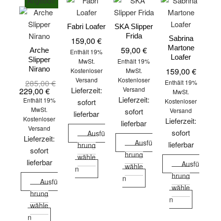
Angebot!
Fabri Loafer
SKA Slipper
Frida
Sabrina
159,00
€
Martone
59,00
€
Arche
Enthält 19%
Loafer
Slipper
MwSt.
Enthält 19%
Nirano
159,00
€
Kostenloser
MwSt.
Versand
Kostenloser
285,00
€
Ursprünglicher
Aktueller
Enthält 19%
Preis
Preis
Lieferzeit:
Versand
229,00
€
MwSt.
war:
ist:
Lieferzeit:
Enthält 19%
sofort
Kostenloser
285,00 €
229,00 €.
MwSt.
sofort
Versand
lieferbar
Kostenloser
Lieferzeit:
lieferbar
Versand
sofort
Ausfü
Lieferzeit:
Ausfü
lieferbar
hrung
sofort
hrung
wähle
lieferbar
Ausfü
wähle
Dieses
n
hrung
Dieses
n
Produkt
Ausfü
wähle
Produkt
weist
hrung
Dieses
n
weist
mehrere
wähle
Produkt
mehrere
Varianten
Dieses
n