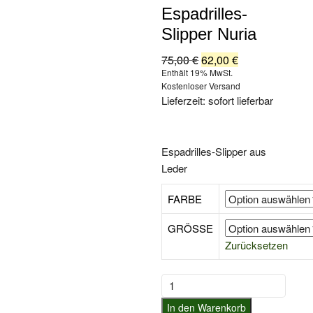
Espadrilles-
Slipper Nuria
75,00
€
Ursprünglicher
62,00
€
Aktueller
Preis
Preis
Enthält 19% MwSt.
war:
ist:
Kostenloser Versand
75,00 €
62,00 €.
Lieferzeit: sofort lieferbar
Espadrilles-Slipper aus
Leder
FARBE
GRÖSSE
Zurücksetzen
Verbenas
Espadrilles-
In den Warenkorb