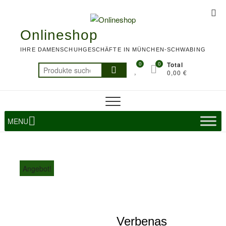
Skip
Top
to
Me
content
Onlineshop
IHRE DAMENSCHUHGESCHÄFTE IN MÜNCHEN-SCHWABING
0
0
Total
Suchen
0,00 €
nach:
MENU
Angebot!
Verbenas