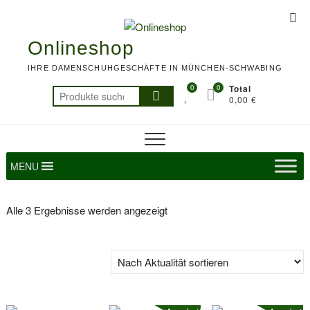
Skip
Top
to
Me
content
Onlineshop
IHRE DAMENSCHUHGESCHÄFTE IN MÜNCHEN-SCHWABING
0
0
Total
Suchen
0,00 €
nach:
MENU
Nach
Alle 3 Ergebnisse werden angezeigt
Aktualität
sortiert