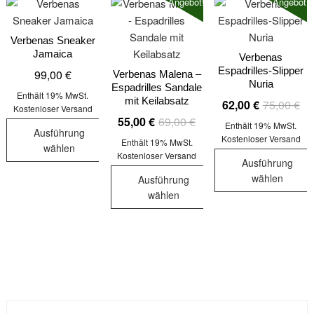
Angebot!
Angebot!
Verbenas Sneaker
Jamaica
Verbenas
Espadrilles-Slipper
99,00
€
Verbenas Malena –
Nuria
Espadrilles Sandale
Enthält 19% MwSt.
mit Keilabsatz
Urs
Akt
62,00
€
75,00
€
Kostenloser Versand
Ursprünglicher
Aktueller
Pre
Pre
55,00
€
69,00
€
Enthält 19% MwSt.
Ausführung
Preis
Preis
war
ist:
Kostenloser Versand
Enthält 19% MwSt.
wählen
war:
ist:
75,
62,
Kostenloser Versand
Ausführung
Dieses
69,00 €
55,00 €.
wählen
Ausführung
Produkt
wählen
Dieses
weist
Dieses
Produkt
mehrere
Produkt
weist
Varianten
weist
mehrere
auf.
mehrere
Varianten
Die
Varianten
auf.
Optionen
auf.
Die
können