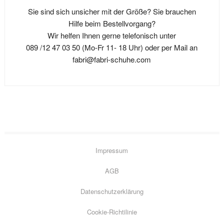
Die
Optionen
auf
Sie sind sich unsicher mit der Größe? Sie brauchen
Optionen
können
der
Hilfe beim Bestellvorgang?
können
auf
Produktseite
Wir helfen Ihnen gerne telefonisch unter
auf
der
gewählt
089 /12 47 03 50 (Mo-Fr 11- 18 Uhr) oder per Mail an
der
Produktseit
werden
fabri@fabri-schuhe.com
Produktseite
gewählt
gewählt
werden
werden
Impressum
AGB
Datenschutzerklärung
Go
Cookie-Richtilinie
to