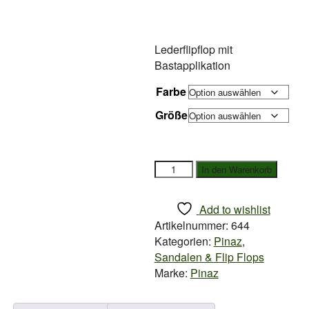
Lederflipflop mit
Bastapplikation
Farbe
Größe
Pinaz
In den Warenkorb
Zehentrenner
Menge
Add to wishlist
Artikelnummer:
644
Kategorien:
Pinaz
,
Sandalen & Flip Flops
Marke:
Pinaz