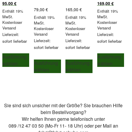
Aktueller
Preis
Preis
Aktueller
95,00
€
169,00
€
Preis
war:
war:
Preis
79,00
€
165,00
€
Enthält 19%
Enthält 19%
ist:
119,00 €
199,00 €
ist:
MwSt.
MwSt.
Enthält 19%
Enthält 19%
95,00 €.
169,00 €.
Kostenloser
Kostenloser
MwSt.
MwSt.
Versand
Versand
Kostenloser
Kostenloser
Versand
Versand
Lieferzeit:
Lieferzeit:
Lieferzeit:
Lieferzeit:
sofort lieferbar
sofort lieferbar
sofort lieferbar
sofort lieferbar
Dieses
Die
Ausführung
Ausführung
Dieses
Dieses
Produkt
Pro
Ausführung
Ausführung
wählen
wählen
Produkt
Produkt
weist
wei
wählen
wählen
weist
weist
mehrere
meh
mehrere
mehrere
Varianten
Var
Varianten
Varianten
auf.
auf.
auf.
auf.
Die
Die
Die
Die
Optionen
Opt
Sie sind sich unsicher mit der Größe? Sie brauchen Hilfe
Optionen
Optionen
können
kön
beim Bestellvorgang?
können
können
auf
auf
Wir helfen Ihnen gerne telefonisch unter
auf
auf
der
der
089 /12 47 03 50 (Mo-Fr 11- 18 Uhr) oder per Mail an
der
der
Produktseite
Pro