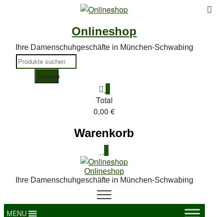
To
Skip
to
M
Onlineshop
content
Ihre Damenschuhgeschäfte in München-Schwabing
Suchen
nach:
Suchen
0
Total
0,00 €
Warenkorb
0
Onlineshop
Ihre Damenschuhgeschäfte in München-Schwabing
MENU