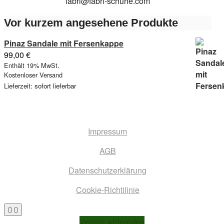
fabri@fabri-schuhe.com
Produktseite
Produktseite
gewählt
gew
gewählt
gewählt
werden
wer
Vor kurzem angesehene Produkte
werden
werden
Pinaz Sandale mit Fersenkappe
99,00
€
Enthält 19% MwSt.
Kostenloser Versand
Lieferzeit: sofort lieferbar
Impressum
AGB
Datenschutzerklärung
Cookie-Richtilinie
Go
to
Vertrag widerrufen