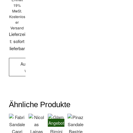
19%
MwSt.
Kostenlos
er
Versand
Lieferzei
t: sofort
lieferbar
Ausführung
wählen
Dieses
Produkt
weist
mehrere
Ähnliche Produkte
Varianten
auf.
Die
Angebot!
Optionen