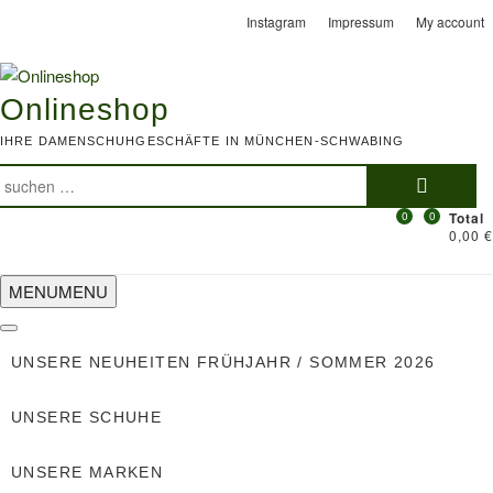
Skip
Instagram
Impressum
My account
to
content
Onlineshop
IHRE DAMENSCHUHGESCHÄFTE IN MÜNCHEN-SCHWABING
Suchen
nach:
0
0
Total
0,00 €
MENU
MENU
UNSERE NEUHEITEN FRÜHJAHR / SOMMER 2026
UNSERE SCHUHE
UNSERE MARKEN