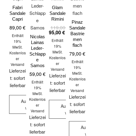
können
Fabri
Glam
auf
Sandale
Sandale
der
Capri
Rimini
Pinaz
Produktseite
89,00
€
119,00
€
Ursprünglicher
Aktueller
Sandale
Preis
Preis
95,00
€
gewählt
Bastrie
Enthält
war:
ist:
Nicolas
werden
men
Enthält
119,00 €
95,00 €.
19%
Lainas
flach
19%
MwSt.
Leder-
MwSt.
Kostenlos
79,00
€
Schlapp
Kostenlos
er
e
Enthält
er
Versand
Samos
19%
Versand
Lieferzei
MwSt.
59,00
€
Lieferzei
t: sofort
Kostenlos
Enthält
t: sofort
lieferbar
er
19%
lieferbar
Versand
MwSt.
Lieferzei
Kostenlos
Ausführung
t: sofort
er
Ausführung
wählen
Versand
lieferbar
wählen
Dieses
Lieferzei
Dieses
Produkt
t: sofort
Ausführung
Produkt
weist
lieferbar
wählen