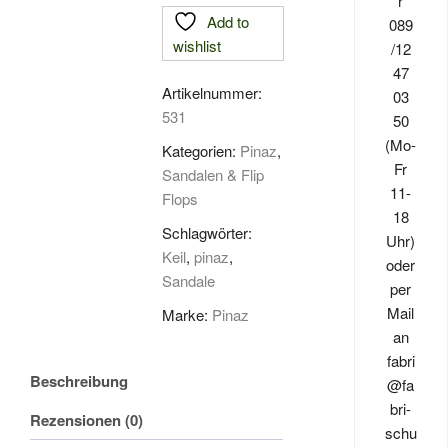
r
Add to
Menge
089
wishlist
/12
47
Artikelnummer:
03
531
50
(Mo-
Kategorien:
Pinaz
,
Fr
Sandalen & Flip
11-
Flops
18
Schlagwörter:
Uhr)
Keil
,
pinaz
,
oder
Sandale
per
Mail
Marke:
Pinaz
an
fabri
Beschreibung
@fa
bri-
Rezensionen (0)
schu