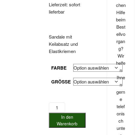
Lieferzeit: sofort
chen
lieferbar
Hilfe
beim
Best
ellvo
Sandale mit
rgan
Keilabsatz und
g?
Elastikriemen
Wir
helfe
FARBE
n
Ihne
GRÖSSE
n
gern
e
Pinaz
telef
Sandale
onis
In den
mit
ch
Warenkorb
hohem
unte
Keilabsatz