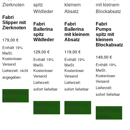
Fabri
Slipper mit
Fabri
Fabri
Fabri
Zierknoten
Ballerina
Ballerina
Pumps
spitz
mit kleinem
spitz mit
179,00
€
Wildleder
Absatz
kleinem
Blockabsatz
Enthält 19%
129,00
€
119,00
€
MwSt.
149,00
€
Kostenloser
Enthält 19%
Enthält 19%
Versand
Enthält 19%
MwSt.
MwSt.
MwSt.
Lieferzeit: nicht
Kostenloser
Kostenloser
Kostenloser
Versand
Versand
angegeben
Versand
Lieferzeit:
Lieferzeit:
Dieses
Lieferzeit:
sofort lieferbar
sofort lieferbar
Ausführung
Produkt
sofort lieferbar
wählen
Dieses
Dieses
weist
Ausführung
Ausführung
Die
Produkt
Produkt
mehrere
Ausführung
wählen
wählen
Pro
weist
weist
Varianten
wählen
wei
mehrere
mehrere
auf.
meh
Varianten
Varianten
Die