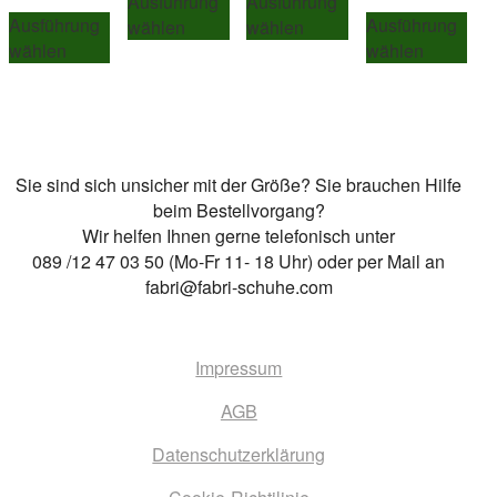
Ausführung
Ausführung
Dieses
Die
Produkt
Produkt
Ausführung
Ausführung
wählen
wählen
Produkt
Pro
weist
weist
wählen
wählen
weist
wei
mehrere
mehrere
mehrere
meh
Varianten
Varianten
Varianten
Var
auf.
auf.
auf.
auf.
Die
Die
Die
Die
Optionen
Optionen
Sie sind sich unsicher mit der Größe? Sie brauchen Hilfe
Optionen
Opt
können
können
beim Bestellvorgang?
können
kön
auf
auf
Wir helfen Ihnen gerne telefonisch unter
auf
auf
der
der
089 /12 47 03 50 (Mo-Fr 11- 18 Uhr) oder per Mail an
der
der
Produktseite
Produktseite
fabri@fabri-schuhe.com
Produktseite
Pro
gewählt
gewählt
gewählt
gew
werden
werden
werden
wer
Impressum
AGB
Datenschutzerklärung