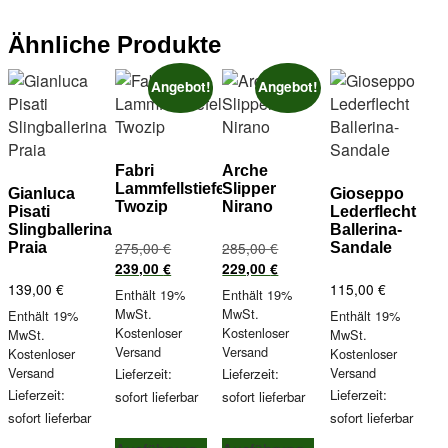
Var
auf.
auf.
Optionen
auf.
Die
Die
können
Ähnliche Produkte
Die
Optionen
Optionen
auf
Opt
können
können
der
Angebot!
Angebot!
kön
auf
auf
Produktseite
auf
der
der
gewählt
der
Produktseite
Produktseite
werden
Pro
gewählt
gewählt
Fabri
Arche
gew
Lammfellstiefelette
Slipper
werden
werden
Gianluca
Gioseppo
Twozip
Nirano
wer
Pisati
Lederflecht
Slingballerina
Ballerina-
Ursprünglicher
Ursprünglicher
275,00
€
285,00
€
Praia
Sandale
Preis
Aktueller
Preis
Aktueller
239,00
€
229,00
€
war:
Preis
war:
Preis
139,00
€
115,00
€
Enthält 19%
Enthält 19%
275,00 €
ist:
285,00 €
ist:
MwSt.
MwSt.
Enthält 19%
Enthält 19%
239,00 €.
229,00 €.
Kostenloser
Kostenloser
MwSt.
MwSt.
Versand
Versand
Kostenloser
Kostenloser
Versand
Versand
Lieferzeit:
Lieferzeit:
Lieferzeit:
Lieferzeit:
sofort lieferbar
sofort lieferbar
sofort lieferbar
sofort lieferbar
Dieses
Dieses