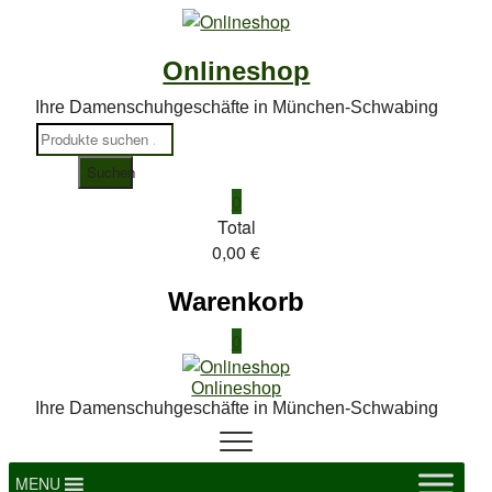
T
Skip
to
Onlineshop
content
Ihre Damenschuhgeschäfte in München-Schwabing
Suchen
nach:
Suchen
0
Total
0,00 €
Warenkorb
0
Onlineshop
Ihre Damenschuhgeschäfte in München-Schwabing
MENU