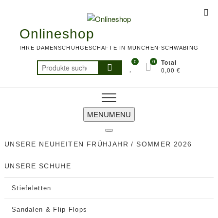
Skip
Top
to
Me
content
Onlineshop
IHRE DAMENSCHUHGESCHÄFTE IN MÜNCHEN-SCHWABING
0
0
Total
Suchen
0,00 €
nach:
MENU
MENU
UNSERE NEUHEITEN FRÜHJAHR / SOMMER 2026
UNSERE SCHUHE
Stiefeletten
Sandalen & Flip Flops