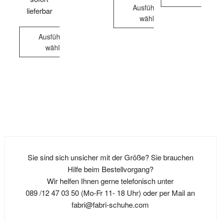
Produkt
Ausführung
lieferbar
Dieses
weist
wählen
Produkt
mehrere
Dieses
weist
Ausführung
Varianten
Produkt
wählen
mehrere
auf.
weist
Varianten
Die
Dieses
mehrere
auf.
Optionen
Produkt
Varianten
Die
können
weist
auf.
Optionen
auf
mehrere
Die
können
der
Varianten
Optionen
auf
Produktseite
auf.
können
der
gewählt
Die
auf
Produktseite
werden
Optionen
der
gewählt
Sie sind sich unsicher mit der Größe? Sie brauchen
können
Produktseite
werden
Hilfe beim Bestellvorgang?
auf
gewählt
Wir helfen Ihnen gerne telefonisch unter
der
werden
089 /12 47 03 50 (Mo-Fr 11- 18 Uhr) oder per Mail an
Produktseite
fabri@fabri-schuhe.com
gewählt
werden