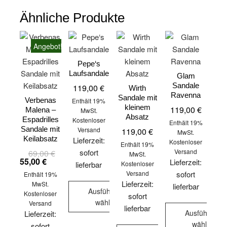
Ähnliche Produkte
Angebot!
Pepe‘s
Laufsandale
Glam
Sandale
119,00
€
Wirth
Ravenna
Sandale mit
Verbenas
Enthält 19%
kleinem
119,00
€
Malena –
MwSt.
Absatz
Espadrilles
Kostenloser
Enthält 19%
Sandale mit
Versand
119,00
€
MwSt.
Keilabsatz
Lieferzeit:
Kostenloser
Enthält 19%
sofort
Versand
69,00
€
Ursprünglicher
Aktueller
MwSt.
Preis
Preis
55,00
€
Lieferzeit:
lieferbar
Kostenloser
war:
ist:
Versand
sofort
Enthält 19%
69,00 €
55,00 €.
Lieferzeit:
MwSt.
lieferbar
Ausführung
Kostenloser
sofort
wählen
Versand
lieferbar
Ausführung
Lieferzeit:
Dieses
wählen
sofort