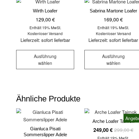
Wirth Loafer
Sabrina Martone Loafer
129,00
€
169,00
€
Enthält 19% MwSt.
Enthält 19% MwSt.
Kostenloser Versand
Kostenloser Versand
Lieferzeit: sofort lieferbar
Lieferzeit: sofort lieferbar
Dieses
Ausführung
Ausführung
Produkt
wählen
wählen
weist
mehrere
Varianten
auf.
Die
Ähnliche Produkte
Optionen
können
Angebo
auf
Arche Loafer Taimok
der
Gianluca Pisati
249,00
€
299,00
€
Ur
Akt
Produktseite
Pr
Pr
Sommerslipper Adele
Enthält 19% MwSt.
wa
ist: