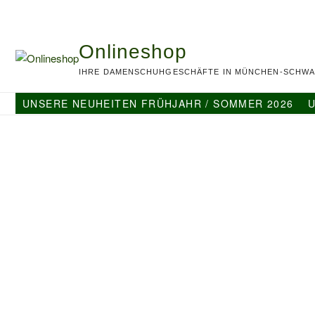
Skip
to
content
Onlineshop
IHRE DAMENSCHUHGESCHÄFTE IN MÜNCHEN-SCHWA
UNSERE NEUHEITEN FRÜHJAHR / SOMMER 2026
U