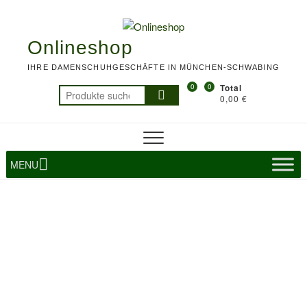
Skip
To
to
M
content
Onlineshop
IHRE DAMENSCHUHGESCHÄFTE IN MÜNCHEN-SCHWABING
0
0
Total
Suchen
0,00 €
nach:
MENU