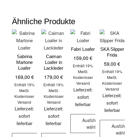
Produkt
weist
weist
Varianten
weist
mehrere
mehrere
auf.
mehrere
Varianten
Varianten
Ähnliche Produkte
Die
Varianten
auf.
auf.
Optionen
auf.
Die
Die
können
Die
Optionen
Optionen
auf
Optionen
können
können
Fabri Loafer
SKA Slipper
der
können
Frida
auf
auf
Sabrina
Caiman
159,00
€
Produktseite
auf
Martone
Loafer in
59,00
€
der
der
gewählt
Enthält 19%
der
Loafer
Lackleder
Produktseite
Produktseite
MwSt.
Enthält 19%
werden
Produktseite
169,00
€
179,00
€
Kostenloser
MwSt.
gewählt
gewählt
gewählt
Versand
Kostenloser
Enthält 19%
Enthält 19%
werden
werden
Lieferzeit:
Versand
werden
MwSt.
MwSt.
Lieferzeit:
Kostenloser
Kostenloser
sofort
Versand
Versand
sofort
lieferbar
Lieferzeit:
Lieferzeit:
lieferbar
sofort
sofort
Ausführung
lieferbar
lieferbar
Ausführung
wählen
wählen
Dieses