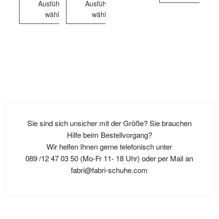
Ausführung
Ausführung
Dieses
Produkt
wählen
wählen
Produkt
weist
Dieses
Dieses
weist
mehrere
Produkt
Produkt
mehrere
Varianten
weist
weist
Varianten
auf.
mehrere
mehrere
auf.
Die
Varianten
Varianten
Die
Optionen
auf.
auf.
Optionen
können
Die
Die
können
auf
Optionen
Optionen
auf
der
Sie sind sich unsicher mit der Größe? Sie brauchen
können
können
der
Produktseite
Hilfe beim Bestellvorgang?
auf
auf
Produktseite
gewählt
Wir helfen Ihnen gerne telefonisch unter
der
der
gewählt
werden
089 /12 47 03 50 (Mo-Fr 11- 18 Uhr) oder per Mail an
Produktseite
Produktseite
werden
fabri@fabri-schuhe.com
gewählt
gewählt
werden
werden