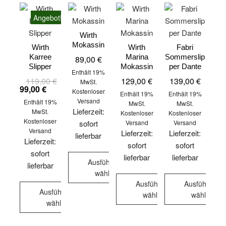
Angebot!
Wirth
Mokassin
Wirth
Wirth
Fabri
Karree
Marina
Sommerslip
89,00
€
Slipper
Mokassin
per Dante
Enthält 19%
119,00
€
Ursprünglicher
Aktueller
129,00
€
139,00
€
MwSt.
Preis
Preis
99,00
€
Kostenloser
Enthält 19%
Enthält 19%
war:
ist:
Versand
Enthält 19%
119,00 €
99,00 €.
MwSt.
MwSt.
Lieferzeit:
MwSt.
Kostenloser
Kostenloser
Kostenloser
sofort
Versand
Versand
Versand
Lieferzeit:
Lieferzeit:
lieferbar
Lieferzeit:
sofort
sofort
sofort
lieferbar
lieferbar
Ausführung
lieferbar
wählen
Ausführung
Ausführung
Dieses
Ausführung
wählen
wählen
Produkt
wählen
Dieses
Dieses
weist
Dieses
Produkt
Produkt
mehrere