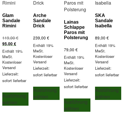
auf
der
gewählt
gewählt
der
Produktseite
werden
werden
Pro
gewählt
Glam
Arche
SKA
gew
werden
Sandale
Sandale
Sandale
Lainas
Rimini
Drick
Isabella
wer
Schlappe
Paros mit
Ursprünglicher
119,00
€
239,00
€
89,00
€
Polsterung
Aktueller
Preis
95,00
€
Enthält 19%
Enthält 19%
Preis
war:
79,00
€
MwSt.
MwSt.
Enthält 19%
ist:
119,00 €
Kostenloser
Kostenloser
MwSt.
Enthält 19%
95,00 €.
Versand
Versand
Kostenloser
MwSt.
Versand
Lieferzeit:
Kostenloser
Lieferzeit:
Versand
Lieferzeit:
sofort lieferbar
sofort lieferbar
Lieferzeit:
sofort lieferbar
Dieses
Die
sofort lieferbar
Ausführung
Ausführung
Dieses
Produkt
Pro
Ausführung
wählen
wählen
Dieses
Produkt
weist
wei
Ausführung
wählen
Produkt
weist
mehrere
meh
wählen
weist
mehrere
Varianten
Var
mehrere
Varianten
auf.
auf.
Varianten
auf.
Die
Die