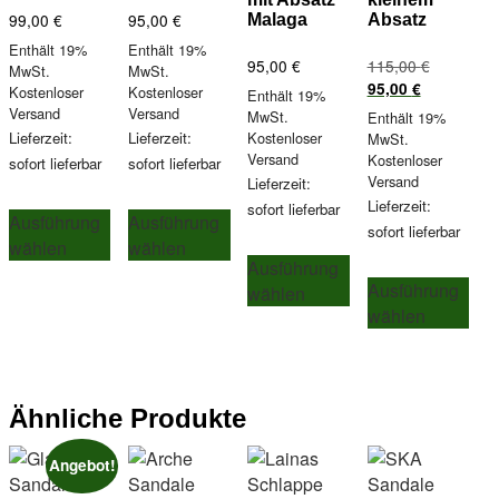
99,00
€
95,00
€
Malaga
Absatz
Enthält 19%
Enthält 19%
Ursprüngl
95,00
€
115,00
€
MwSt.
MwSt.
Aktueller
Preis
95,00
€
Kostenloser
Kostenloser
Enthält 19%
Preis
war:
Versand
Versand
MwSt.
Enthält 19%
ist:
115,00 €
Lieferzeit:
Lieferzeit:
Kostenloser
MwSt.
95,00 €.
Versand
Kostenloser
sofort lieferbar
sofort lieferbar
Versand
Lieferzeit:
Dieses
Dieses
Lieferzeit:
sofort lieferbar
Ausführung
Ausführung
Produkt
Produkt
sofort lieferbar
wählen
wählen
Dieses
weist
weist
Ausführung
Die
Produkt
mehrere
mehrere
Ausführung
wählen
Pro
weist
Varianten
Varianten
wählen
wei
mehrere
auf.
auf.
meh
Varianten
Die
Die
Var
auf.
Optionen
Optionen
auf.
Die
können
können
Ähnliche Produkte
Die
Optionen
auf
auf
Opt
können
der
der
Angebot!
kön
auf
Produktseite
Produktseite