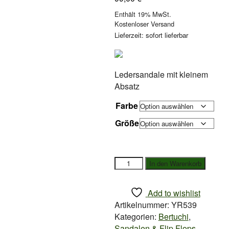
Enthält 19% MwSt.
Kostenloser Versand
Lieferzeit: sofort lieferbar
Ledersandale mit kleinem
Absatz
Farbe
Größe
Bertuchi
In den Warenkorb
Ledersandale
mit
Add to wishlist
Absatz
Artikelnummer:
YR539
Valencia
Kategorien:
Bertuchi
,
Menge
Sandalen & Flip Flops