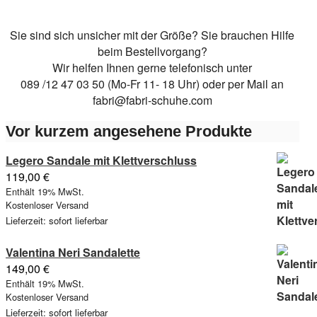
auf.
Die
Optionen
Opt
Die
Optionen
können
kön
Sie sind sich unsicher mit der Größe? Sie brauchen Hilfe
Optionen
können
auf
auf
beim Bestellvorgang?
können
auf
der
der
Wir helfen Ihnen gerne telefonisch unter
auf
der
Produktseite
Pro
089 /12 47 03 50 (Mo-Fr 11- 18 Uhr) oder per Mail an
der
Produktseite
gewählt
gew
fabri@fabri-schuhe.com
Produktseite
gewählt
werden
wer
gewählt
werden
Vor kurzem angesehene Produkte
werden
Legero Sandale mit Klettverschluss
119,00
€
Enthält 19% MwSt.
Kostenloser Versand
Lieferzeit: sofort lieferbar
Valentina Neri Sandalette
149,00
€
Enthält 19% MwSt.
Kostenloser Versand
Lieferzeit: sofort lieferbar