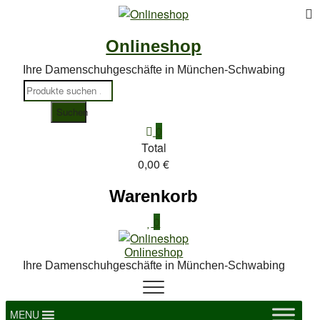
To
Skip
to
M
Onlineshop
content
Ihre Damenschuhgeschäfte in München-Schwabing
Suchen
nach:
Suchen
0
Total
0,00 €
Warenkorb
0
Onlineshop
Ihre Damenschuhgeschäfte in München-Schwabing
MENU