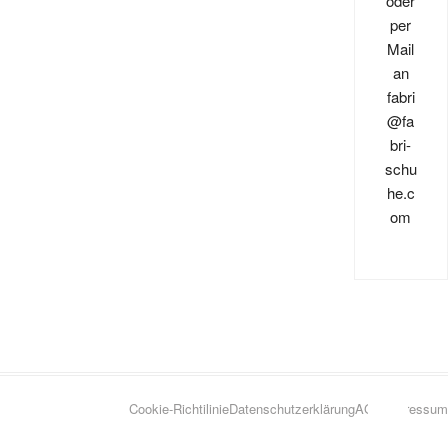
oder
per
Mail
an
fabri
@fa
bri-
schu
he.c
om
Go
Cookie-Richtilinie
Datenschutzerklärung
AGB
Impressum
to