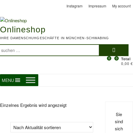
Skip
Instagram
Impressum
My account
to
content
Onlineshop
IHRE DAMENSCHUHGESCHÄFTE IN MÜNCHEN-SCHWABING
Suchen
nach:
0
0
Total
0,00 €
MENU
Einzelnes Ergebnis wird angezeigt
Sie
sind
sich