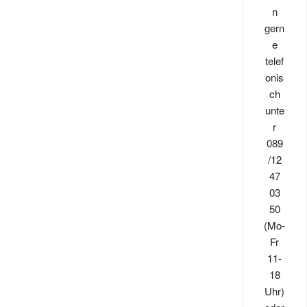
Varianten
n
auf.
gern
Die
e
Optionen
telef
können
onis
auf
ch
der
unte
Produktseite
r
gewählt
089
werden
/12
47
03
50
(Mo-
Fr
11-
18
Uhr)