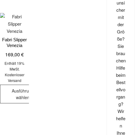
unsi
cher
mit
der
Grö
ße?
Fabri Slipper
Sie
Venezia
brau
169,00
€
chen
Enthält 19%
Hilfe
MwSt.
beim
Kostenloser
Versand
Best
ellvo
Ausführung
rgan
wählen
g?
Dieses
Wir
Produkt
helfe
weist
n
mehrere
Ihne