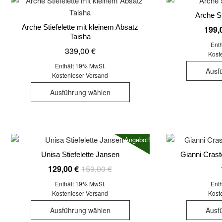
auf.
Arche S
Die
Arche Stiefelette mit kleinem Absatz
Optionen
199,
Taisha
können
Ent
339,00
€
auf
Kost
der
Enthält 19% MwSt.
Ausf
Kostenloser Versand
Produktseite
Dieses
gewählt
Ausführung wählen
Produkt
werden
weist
mehrere
Varianten
Angebot!
auf.
Unisa Stiefelette Jansen
Gianni Crasto
Die
Ursprünglicher
Aktueller
Optionen
129,00
€
159,00
€
Preis
Preis
können
Enthält 19% MwSt.
Ent
war:
ist:
auf
Kostenloser Versand
Kost
Dieses
159,00 €
129,00 €.
der
Ausführung wählen
Ausf
Produkt
Produktseite