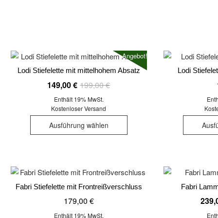
weist
gewählt
mehrere
werden
Varianten
auf.
Die
Angebot!
Optionen
Lodi Stiefelette mit mittelhohem Absatz
Lodi Stiefele
können
Ursprünglicher
Aktueller
149,00
€
199,00
€
auf
Preis
Preis
der
Enthält 19% MwSt.
Ent
war:
ist:
Kostenloser Versand
Kost
Produktseite
Dieses
199,00 €
149,00 €.
gewählt
Ausführung wählen
Ausf
Produkt
werden
weist
mehrere
Varianten
auf.
Fabri Stiefelette mit Frontreißverschluss
Fabri Lammf
Die
Optionen
179,00
€
239,
können
Enthält 19% MwSt.
Ent