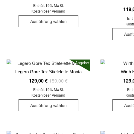
Preis
Preis
können
Enthält 19% MwSt.
119,
war:
ist:
auf
Kostenloser Versand
Dieses
149,00 €
119,00 €.
der
Ent
Ausführung wählen
Produkt
Kost
Produktseite
weist
gewählt
Ausf
mehrere
werden
Varianten
auf.
Die
Angebot!
Optionen
Legero Gore Tex Stiefelette Monta
Wirth 
können
Ursprünglicher
Aktueller
129,00
€
159,00
€
129,
auf
Preis
Preis
der
Enthält 19% MwSt.
Ent
war:
ist:
Kostenloser Versand
Kost
Produktseite
Dieses
159,00 €
129,00 €.
gewählt
Ausführung wählen
Ausf
Produkt
werden
weist
mehrere
Varianten