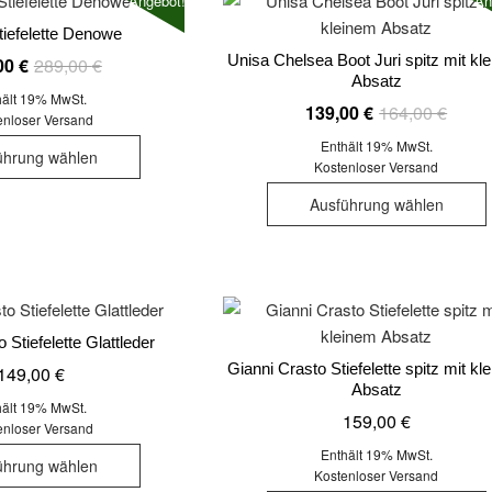
Angebot!
An
auf.
a
tiefelette Denowe
Die
Unisa Chelsea Boot Juri spitz mit kl
Ursprünglicher
Aktueller
Optionen
00
€
289,00
€
Absatz
Preis
Preis
können
hält 19% MwSt.
Ursprü
Aktuel
139,00
€
164,00
€
war:
ist:
auf
enloser Versand
Preis
Preis
Dieses
289,00 €
199,00 €.
der
Enthält 19% MwSt.
ührung wählen
war:
ist:
Produkt
Kostenloser Versand
Produktseite
164,0
139,00
weist
gewählt
Ausführung wählen
mehrere
werden
Varianten
auf.
Die
a
Optionen
 Stiefelette Glattleder
können
Gianni Crasto Stiefelette spitz mit kl
149,00
€
auf
Absatz
der
hält 19% MwSt.
159,00
€
enloser Versand
Produktseite
Dieses
Enthält 19% MwSt.
gewählt
ührung wählen
Produkt
Kostenloser Versand
werden