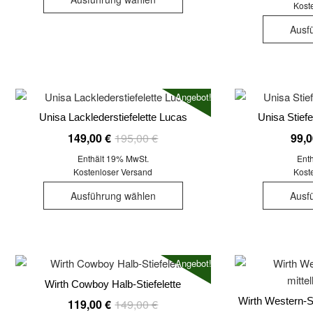
Produkt
Kost
weist
Ausf
mehrere
Varianten
auf.
Die
Angebot!
Optionen
Unisa Lacklederstiefelette Lucas
Unisa Stiefe
können
Ursprünglicher
Aktueller
149,00
€
195,00
€
99,
auf
Preis
Preis
der
Enthält 19% MwSt.
Ent
war:
ist:
Kostenloser Versand
Kost
Produktseite
Dieses
195,00 €
149,00 €.
gewählt
Ausführung wählen
Ausf
Produkt
werden
weist
mehrere
Varianten
Angebot!
auf.
Wirth Cowboy Halb-Stiefelette
Die
Wirth Western-St
Ursprünglicher
Aktueller
Optionen
119,00
€
149,00
€