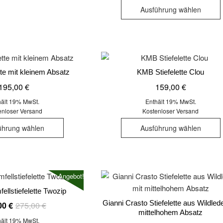
weist
Ausführung wählen
mehrere
Varianten
auf.
Die
a
Optionen
tte mit kleinem Absatz
KMB Stiefelette Clou
können
195,00
€
159,00
€
auf
der
hält 19% MwSt.
Enthält 19% MwSt.
enloser Versand
Kostenloser Versand
Produktseite
Dieses
gewählt
ührung wählen
Ausführung wählen
Produkt
werden
weist
mehrere
Varianten
Angebot!
auf.
a
ellstiefelette Twozip
Die
Gianni Crasto Stiefelette aus Wildlede
Ursprünglicher
Aktueller
Optionen
00
€
275,00
€
mittelhohem Absatz
Preis
Preis
können
hält 19% MwSt.