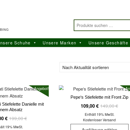
BING
nsere Schuhe
Unsere Marken
Unsere Geschäfte
Angebot!
An
Pepe‘s Stiefelette mit Front Zip
 Stiefelette Danielle mit
Ursprü
Aktuel
109,00
€
149,00
€
inem Absatz
Preis
Preis
Enthält 19% MwSt.
Ursprünglicher
Aktueller
00
€
199,00
€
war:
ist:
Kostenloser Versand
Preis
Preis
149,0
109,00
hält 19% MwSt.
Ausführung wählen