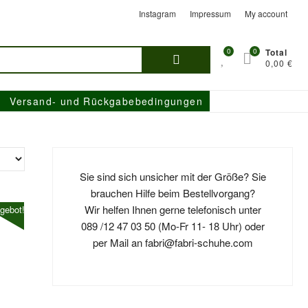
Instagram
Impressum
My account
Suchen
0
0
Total
0,00 €
nach:
Versand- und Rückgabebedingungen
Sie sind sich unsicher mit der Größe? Sie
brauchen Hilfe beim Bestellvorgang?
Wir helfen Ihnen gerne telefonisch unter
gebot!
089 /12 47 03 50 (Mo-Fr 11- 18 Uhr) oder
per Mail an fabri@fabri-schuhe.com
nglicher
ler
Dieses
0 €
 €.