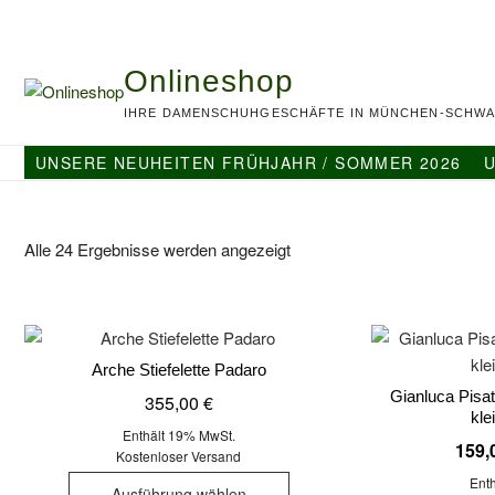
Skip
to
content
Onlineshop
IHRE DAMENSCHUHGESCHÄFTE IN MÜNCHEN-SCHWA
UNSERE NEUHEITEN FRÜHJAHR / SOMMER 2026
U
Nach
Alle 24 Ergebnisse werden angezeigt
Aktualität
sortiert
Arche Stiefelette Padaro
Gianluca Pisati
355,00
€
kle
Enthält 19% MwSt.
159,
Kostenloser Versand
Dieses
Ent
Ausführung wählen