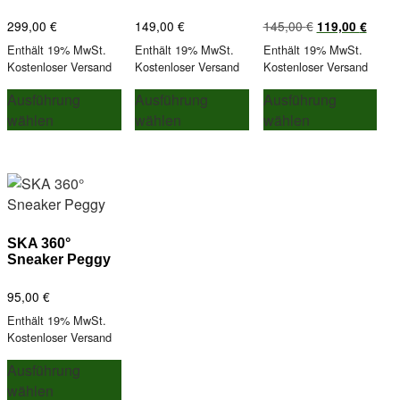
Ursprünglicher
Aktuel
299,00
€
149,00
€
145,00
€
119,00
€
Preis
Preis
Enthält 19% MwSt.
Enthält 19% MwSt.
Enthält 19% MwSt.
war:
ist:
Kostenloser Versand
Kostenloser Versand
Kostenloser Versand
145,00 €
119,0
Dieses
Dieses
Die
Ausführung
Ausführung
Ausführung
Produkt
Produkt
Pro
wählen
wählen
wählen
weist
weist
wei
mehrere
mehrere
meh
Varianten
Varianten
Var
auf.
auf.
auf.
Die
Die
Die
Optionen
Optionen
Opt
SKA 360°
können
können
kön
Sneaker Peggy
auf
auf
auf
der
der
der
95,00
€
Produktseite
Produktseite
Pro
Enthält 19% MwSt.
gewählt
gewählt
gew
Kostenloser Versand
werden
werden
wer
Dieses
Ausführung
Produkt
wählen
weist