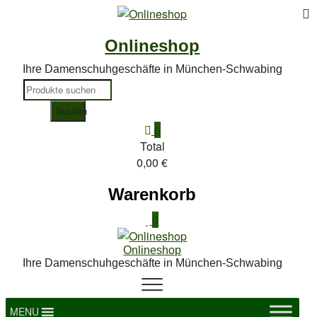
To
Skip
to
M
Onlineshop
content
Ihre Damenschuhgeschäfte in München-Schwabing
Suchen
nach:
Suchen
0
Total
0,00 €
Warenkorb
0
Onlineshop
Ihre Damenschuhgeschäfte in München-Schwabing
MENU