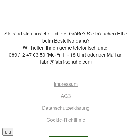
mehrere
Varianten
auf.
Die
Sie sind sich unsicher mit der Größe? Sie brauchen Hilfe
Optionen
beim Bestellvorgang?
können
Wir helfen Ihnen gerne telefonisch unter
auf
089 /12 47 03 50 (Mo-Fr 11- 18 Uhr) oder per Mail an
der
fabri@fabri-schuhe.com
Produktseite
gewählt
werden
Impressum
AGB
Datenschutzerklärung
Cookie-Richtilinie
Go