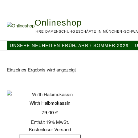
Skip
to
content
Onlineshop
IHRE DAMENSCHUHGESCHÄFTE IN MÜNCHEN-SCHWA
UNSERE NEUHEITEN FRÜHJAHR / SOMMER 2026
U
Einzelnes Ergebnis wird angezeigt
Wirth Halbmokassin
79,00
€
Enthält 19% MwSt.
Kostenloser Versand
Dieses