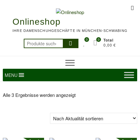
Skip
Top
to
Me
content
Onlineshop
IHRE DAMENSCHUHGESCHÄFTE IN MÜNCHEN-SCHWABING
0
0
Total
Suchen
0,00 €
nach:
MENU
Nach
Alle 3 Ergebnisse werden angezeigt
Aktualität
sortiert