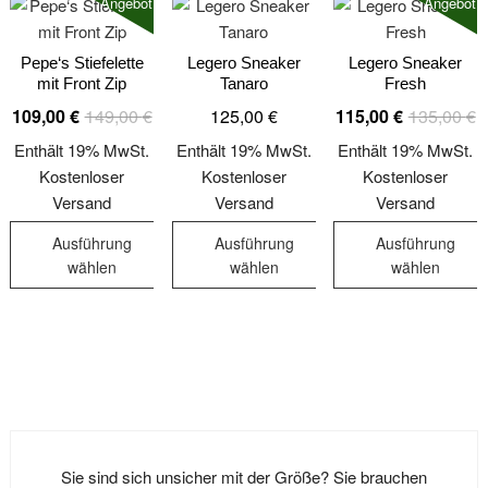
Angebot!
Angebot!
Pepe‘s Stiefelette
Legero Sneaker
Legero Sneaker
mit Front Zip
Tanaro
Fresh
Ursprünglicher
Aktueller
U
A
109,00
€
149,00
€
125,00
€
115,00
€
135,00
€
Preis
Preis
P
P
Enthält 19% MwSt.
Enthält 19% MwSt.
Enthält 19% MwSt.
war:
ist:
w
is
Kostenloser
Kostenloser
Kostenloser
149,00 €
109,00 €.
1
1
Versand
Versand
Versand
Ausführung
Ausführung
Ausführung
wählen
wählen
wählen
Dieses
Dieses
Dieses
Produkt
Produkt
Produkt
weist
weist
weist
mehrere
mehrere
mehrere
Varianten
Varianten
Varianten
auf.
auf.
auf.
Die
Die
Die
Sie sind sich unsicher mit der Größe? Sie brauchen
Optionen
Optionen
Optionen