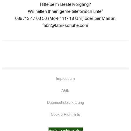
Hilfe beim Bestellvorgang?
können
können
können
Wir helfen Ihnen gerne telefonisch unter
auf
auf
auf
089 /12 47 03 50 (Mo-Fr 11- 18 Uhr) oder per Mail an
der
der
der
fabri@fabri-schuhe.com
Produktseite
Produktseite
Produktseit
gewählt
gewählt
gewählt
werden
werden
werden
Impressum
AGB
Datenschutzerklärung
Go
Cookie-Richtilinie
to
top
Vertrag widerrufen