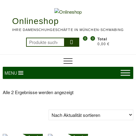
Skip
To
to
M
content
Onlineshop
IHRE DAMENSCHUHGESCHÄFTE IN MÜNCHEN-SCHWABING
0
0
Total
Suchen
0,00 €
nach:
MENU
Nach
Alle 2 Ergebnisse werden angezeigt
Aktualität
sortiert