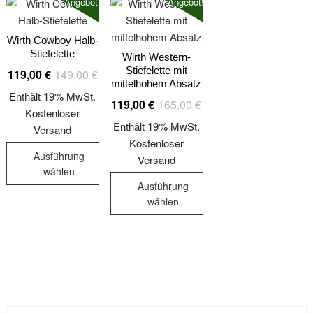
Angebot!
Angebot!
Wirth Cowboy Halb-
Stiefelette
Wirth Western-
Stiefelette mit
Ursprünglicher
Aktueller
119,00
€
149,00
€
mittelhohem Absatz
Preis
Preis
Enthält 19% MwSt.
Ursprünglicher
Aktueller
119,00
€
165,00
€
war:
ist:
Kostenloser
Preis
Preis
149,00 €
119,00 €.
Enthält 19% MwSt.
Versand
war:
ist:
Kostenloser
165,00 €
119,00 €.
Ausführung
Versand
wählen
Ausführung
Dieses
wählen
Produkt
Dieses
weist
Produkt
mehrere
weist
Varianten
mehrere
auf.
Varianten
Die
auf.
Optionen