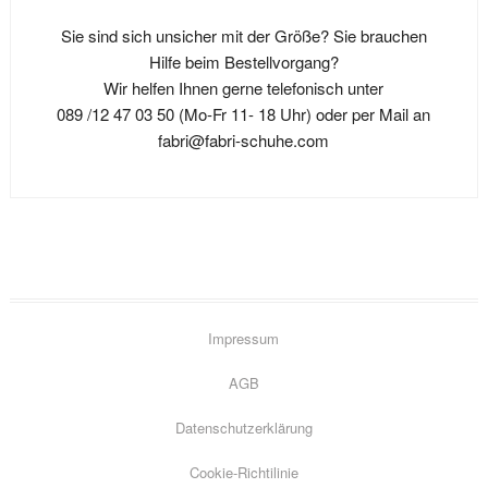
Die
können
Sie sind sich unsicher mit der Größe? Sie brauchen
Optionen
auf
Hilfe beim Bestellvorgang?
können
der
Wir helfen Ihnen gerne telefonisch unter
auf
Produktseite
089 /12 47 03 50 (Mo-Fr 11- 18 Uhr) oder per Mail an
der
gewählt
fabri@fabri-schuhe.com
Produktseite
werden
gewählt
werden
Impressum
AGB
Datenschutzerklärung
Go
Cookie-Richtilinie