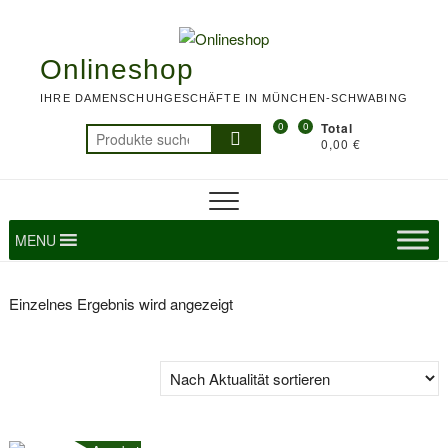
Skip
To
to
M
content
Onlineshop
IHRE DAMENSCHUHGESCHÄFTE IN MÜNCHEN-SCHWABING
0
0
Total
Suchen
0,00 €
nach:
MENU
Einzelnes Ergebnis wird angezeigt