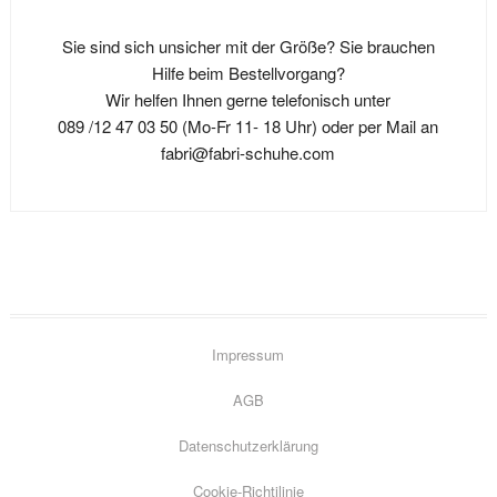
Die
Sie sind sich unsicher mit der Größe? Sie brauchen
Optionen
Hilfe beim Bestellvorgang?
können
Wir helfen Ihnen gerne telefonisch unter
auf
089 /12 47 03 50 (Mo-Fr 11- 18 Uhr) oder per Mail an
der
fabri@fabri-schuhe.com
Produktseite
gewählt
werden
Impressum
AGB
Datenschutzerklärung
Go
Cookie-Richtilinie