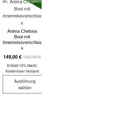
Angebot!
Anima Chelsea
Boot mit
Innenreissverschlus
s
Ursprünglicher
Aktueller
149,00
€
189,00
€
Preis
Preis
Enthält 19% MwSt.
war:
ist:
Kostenloser Versand
189,00 €
149,00 €.
Ausführung
wählen
Dieses
Produkt
weist
mehrere
Varianten
auf.