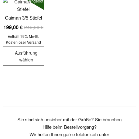
Angebot!
Caiman 3/5 Stiefel
Ursprünglicher
Aktueller
199,00
€
249,00
€
Preis
Preis
Enthält 19% MwSt.
war:
ist:
Kostenloser Versand
249,00 €
199,00 €.
Ausführung
wählen
Dieses
Produkt
weist
mehrere
Varianten
auf.
Die
Sie sind sich unsicher mit der Größe? Sie brauchen
Optionen
Hilfe beim Bestellvorgang?
können
Wir helfen Ihnen gerne telefonisch unter
auf