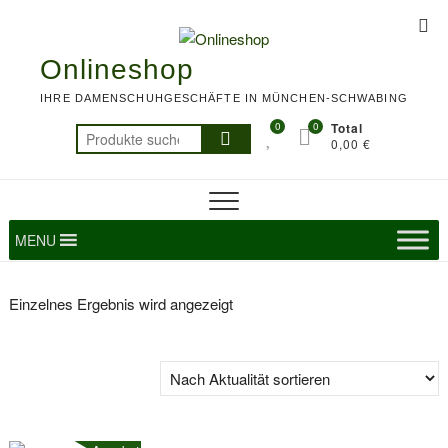
Skip
Top
to
Me
content
Onlineshop
IHRE DAMENSCHUHGESCHÄFTE IN MÜNCHEN-SCHWABING
0
0
Total
Suchen
0,00 €
nach:
MENU
Einzelnes Ergebnis wird angezeigt