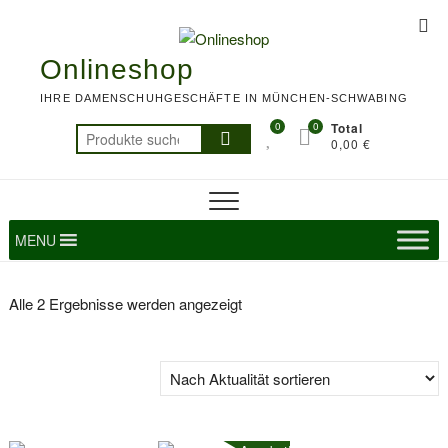
Skip
Top
to
Me
content
Onlineshop
IHRE DAMENSCHUHGESCHÄFTE IN MÜNCHEN-SCHWABING
0
0
Total
Suchen
0,00 €
nach:
MENU
Nach
Alle 2 Ergebnisse werden angezeigt
Aktualität
sortiert