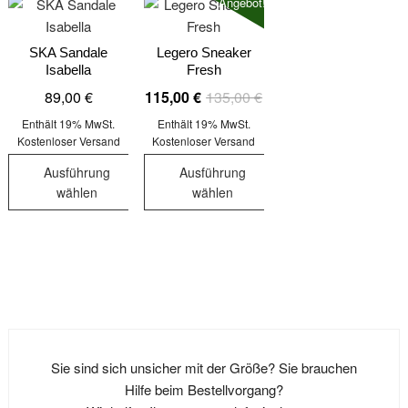
Angebot!
SKA Sandale
Legero Sneaker
Isabella
Fresh
Ursprünglicher
Aktueller
89,00
€
115,00
€
135,00
€
Preis
Preis
Enthält 19% MwSt.
Enthält 19% MwSt.
war:
ist:
Kostenloser Versand
Kostenloser Versand
135,00 €
115,00 €.
Ausführung
Ausführung
wählen
wählen
Dieses
Dieses
Produkt
Produkt
weist
weist
mehrere
mehrere
Varianten
Varianten
auf.
auf.
Die
Die
Sie sind sich unsicher mit der Größe? Sie brauchen
Optionen
Optionen
Hilfe beim Bestellvorgang?
können
können